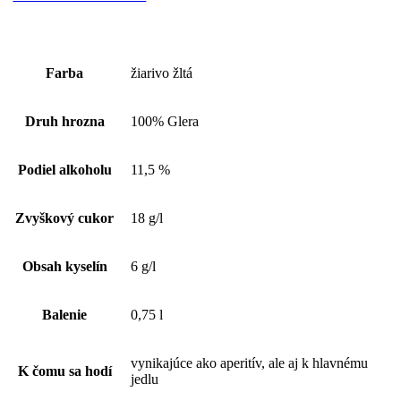
Farba
žiarivo žltá
Druh hrozna
100% Glera
Podiel alkoholu
11,5 %
Zvyškový cukor
18 g/l
Obsah kyselín
6 g/l
Balenie
0,75 l
vynikajúce ako aperitív, ale aj k hlavnému
K čomu sa hodí
jedlu