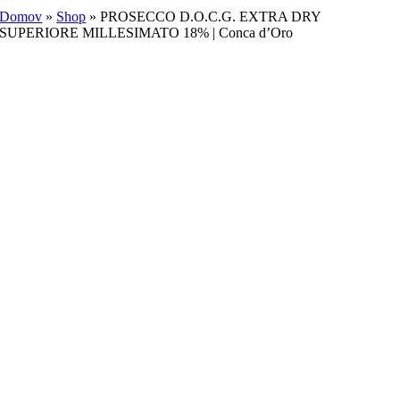
Domov
»
Shop
»
PROSECCO D.O.C.G. EXTRA DRY
SUPERIORE MILLESIMATO 18% | Conca d’Oro