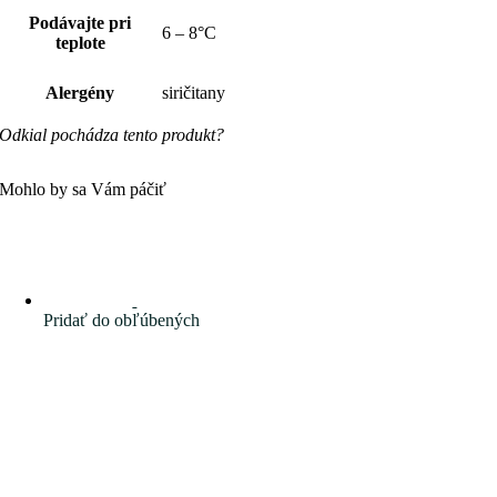
Podávajte pri
6 – 8°C
teplote
Alergény
siričitany
Odkial pochádza tento produkt?
Mohlo by sa Vám páčiť
Pridať do obľúbených