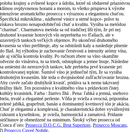
poloha krajiny a zvlnené kopce a údolia, ktoré sú obdarené priaznivou
klímou ovplyvnenou horami a morom, to všetko prispieva k výrobe
intenzívne aromatického prosecca s výraznou a elegantnou chuťou.
Špecifická mikroklíma , nádherné vinice a strmé kopce- práve tu
získava hrozno nenapodobiteľnú chuť a kvalitu. Vyrába sa metódou
"charmat". Charmatova metóda sa od tradičnej líši tým, že pri nej
druhotné kvasenie hotových vín neprebieha vo fľašiach, ale v
uzavretých tankoch veľkých objemov. Po ukončení druhotného
kvasenia sa víno prefiltruje, aby sa odstránili kaly a nasleduje plnenie
do fliaš. Jej výhodou je zachovanie čerstvosti a intenzity arómy vína,
ale aj väčšia kontrola kvality. Po ručnom zbere sa víno okamžite
odvezie do vinárstva, tu sa triedi, odstopkuje a jemne lisuje. Následne
sa umiestni do nerezových tankov, kde prebieha prvé kvasenie pri
kontrolovanej teplote. Šumivé víno je jedinečné tým, že sa vyrába
druhotným kvasením. Ide teda o dvojnásobné zušľachťovanie hrozna.
Aby cuvée začalo druhýkrát kvasiť, pridáva sa k nemu takzvaný
tirážny likér. Ten pozostáva z kvalitného vína s prídavkom čistej
kultúry kvasiniek. Farba : žiarivo žltá . Pena: ľahká a jemná, snehovo
biela, trvalé a elegantné perlenie. Vôňa je svieža a ovocná, pripomína
zelené jablká, grapefruit, banán a dominantný kvetinový tón je akácia.
Chuť je elegantná a komplexná, je charakteristická dobre vyváženými
cukrami a kyselinkou, je svieža, harmonická a zamatová. Pridanie
siričitanov je obmedzené na minimum. Široký výber prosecca od
Conca d`oro:
Prosecco D.O.C.G. Brut Superiore
,
Prosecco Moscato
,
či
Prosecco Cuveé Nobile
.