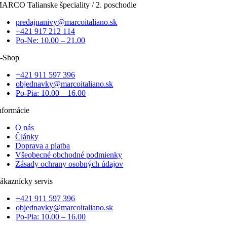
ARCO Talianske špeciality / 2. poschodie
predajnanivy@marcoitaliano.sk
+421 917 212 114
Po-Ne: 10.00 – 21.00
-Shop
+421 911 597 396
objednavky@marcoitaliano.sk
Po-Pia: 10.00 – 16.00
nformácie
O nás
Články
Doprava a platba
Všeobecné obchodné podmienky
Zásady ochrany osobných údajov
ákaznícky servis
+421 911 597 396
objednavky@marcoitaliano.sk
Po-Pia: 10.00 – 16.00