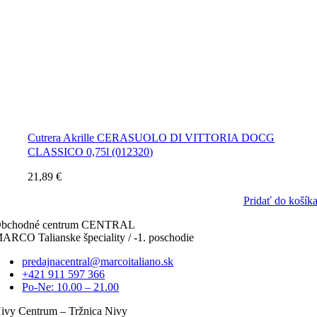
Cutrera Akrille CERASUOLO DI VITTORIA DOCG
CLASSICO 0,75l (012320)
21,89
€
Pridať do košík
bchodné centrum CENTRAL
ARCO Talianske špeciality / -1. poschodie
predajnacentral@marcoitaliano.sk
+421 911 597 366
Po-Ne: 10.00 – 21.00
ivy Centrum – Tržnica Nivy