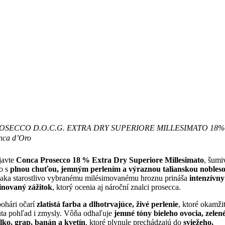
OSECCO D.O.C.G. EXTRA DRY SUPERIORE MILLESIMATO 18% 
nca d’Oro
javte
Conca Prosecco 18 % Extra Dry Superiore Millesimato
, šumi
o s
plnou chuťou, jemným perlením a výraznou talianskou nobles
ka starostlivo vybranému milésimovanému hroznu prináša
intenzívny
inovaný zážitok
, ktorý ocenia aj nároční znalci prosecca.
ohári očarí
zlatistá farba a dlhotrvajúce, živé perlenie
, ktoré okamži
ta pohľad i zmysly. Vôňa odhaľuje
jemné tóny bieleho ovocia, zelen
lko, grap, banán a kvetín
, ktoré plynule prechádzajú do
sviežeho,