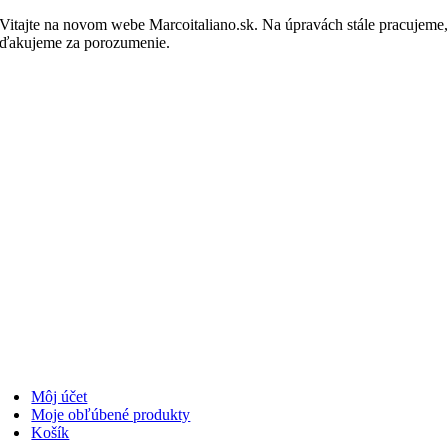
Skip
Vitajte na novom webe Marcoitaliano.sk. Na úpravách stále pracujeme
to
ďakujeme za porozumenie.
Nakupovať
content
Môj účet
Moje obľúbené produkty
Košík