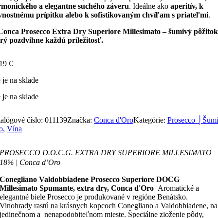
rmonického a elegantne suchého záveru
. Ideálne ako
aperitív, k
vnostnému prípitku alebo k sofistikovaným chvíľam s priateľmi
.
Conca Prosecco Extra Dry Superiore Millesimato – šumivý pôžitok
rý pozdvihne každú príležitosť.
,19
€
 je na sklade
 je na sklade
alógové číslo:
011139
Značka:
Conca d'Oro
Kategórie:
Prosecco │Šum
o
,
Vína
PROSECCO D.O.C.G. EXTRA DRY SUPERIORE MILLESIMATO
18% | Conca d’Oro
Conegliano Valdobbiadene Prosecco Superiore DOCG
Millesimato Spumante, extra dry, Conca d'Oro
Aromatické a
elegantné biele Prosecco je produkované v regióne Benátsko.
Vinohrady rastú na krásnych kopcoch Conegliano a Valdobbiadene, na
jedinečnom a nenapodobiteľnom mieste. Špeciálne zloženie pôdy,