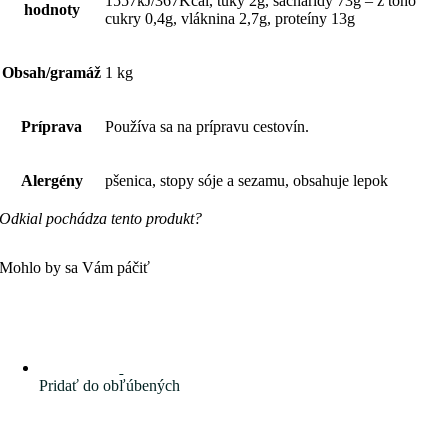
1557kJ/367Kcal, tuky 2g, sacharidy 73g – z toho
hodnoty
cukry 0,4g, vláknina 2,7g, proteíny 13g
Obsah/gramáž
1 kg
Príprava
Používa sa na prípravu cestovín.
Alergény
pšenica, stopy sóje a sezamu, obsahuje lepok
Odkial pochádza tento produkt?
Mohlo by sa Vám páčiť
Pridať do obľúbených