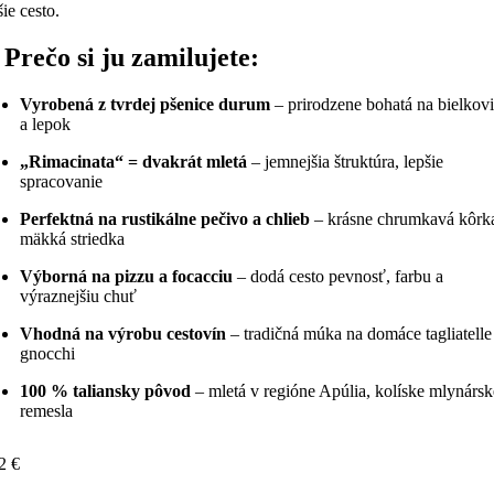
šie cesto.
Prečo si ju zamilujete:
Vyrobená z tvrdej pšenice durum
– prirodzene bohatá na bielkov
a lepok
„Rimacinata“ = dvakrát mletá
– jemnejšia štruktúra, lepšie
spracovanie
Perfektná na rustikálne pečivo a chlieb
– krásne chrumkavá kôrk
mäkká striedka
Výborná na pizzu a focacciu
– dodá cesto pevnosť, farbu a
výraznejšiu chuť
Vhodná na výrobu cestovín
– tradičná múka na domáce tagliatelle
gnocchi
100 % taliansky pôvod
– mletá v regióne Apúlia, kolíske mlynárs
remesla
32
€