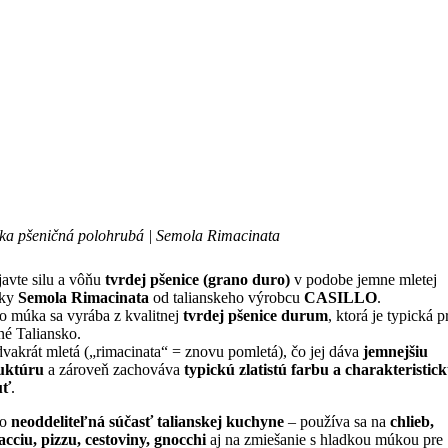
a pšeničná polohrubá | Semola Rimacinata
avte silu a vôňu
tvrdej pšenice (grano duro)
v podobe jemne mletej
ky
Semola Rimacinata
od talianskeho výrobcu
CASILLO
.
o múka sa vyrába z kvalitnej
tvrdej pšenice durum
, ktorá je typická p
né Taliansko.
dvakrát mletá („rimacinata“ = znovu pomletá), čo jej dáva
jemnejšiu
uktúru
a zároveň zachováva
typickú zlatistú farbu a charakteristic
uť
.
to
neoddeliteľná súčasť talianskej kuchyne
– používa sa na
chlieb,
acciu, pizzu, cestoviny, gnocchi
aj na zmiešanie s hladkou múkou pre