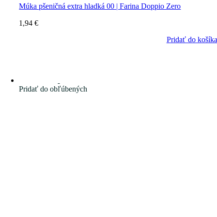
Múka pšeničná extra hladká 00 | Farina Doppio Zero
1,94
€
Pridať do košík
Pridať do obľúbených