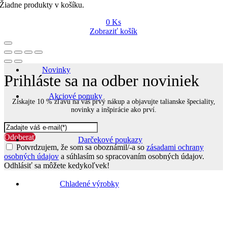
Žiadne produkty v košíku.
0
Ks
Zobraziť košík
Novinky
Prihláste sa na odber noviniek
Akciové ponuky
Získajte 10 % zľavu na váš prvý nákup a objavujte talianske špeciality,
novinky a inšpirácie ako prví.
Odoberať
Darčekové poukazy
Potvrdzujem, že som sa oboznámil/-a so
zásadami ochrany
osobných údajov
a súhlasím so spracovaním osobných údajov.
Odhlásiť sa môžete kedykoľvek!
Go
to
Chladené výrobky
Top