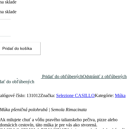
na sklade
na sklade
žstvo
ka
ničná
ohrubá
mola
Pridať do košíka
acinata
Pridať do obľúbených
Odstrániť z obľúbených
dať do obľúbených
alógové číslo:
131012
Značka:
Selezione CASILLO
Kategórie:
Múka
Múka pšeničná polohrubá | Semola Rimacinata
Ak milujete chuť a vôňu pravého talianskeho pečiva, pizze alebo
domácich cestovín, táto múka je pre vás ako stvorená.