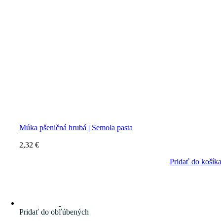
Múka pšeničná hrubá | Semola pasta
2,32
€
Pridať do košík
Pridať do obľúbených