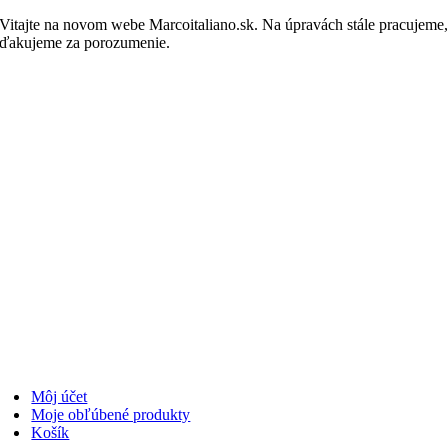
Skip
Vitajte na novom webe Marcoitaliano.sk. Na úpravách stále pracujeme
to
ďakujeme za porozumenie.
Nakupovať
content
Môj účet
Moje obľúbené produkty
Košík