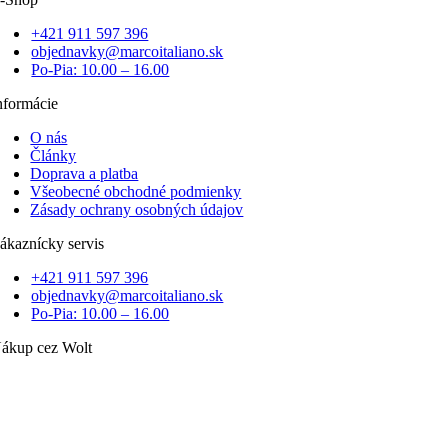
+421 911 597 396
objednavky@marcoitaliano.sk
Po-Pia: 10.00 – 16.00
nformácie
O nás
Články
Doprava a platba
Všeobecné obchodné podmienky
Zásady ochrany osobných údajov
ákaznícky servis
+421 911 597 396
objednavky@marcoitaliano.sk
Po-Pia: 10.00 – 16.00
ákup cez Wolt