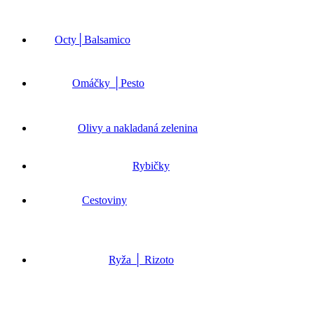
Octy│Balsamico
Omáčky │Pesto
Olivy a nakladaná zelenina
Rybičky
Cestoviny
Ryža │ Rizoto