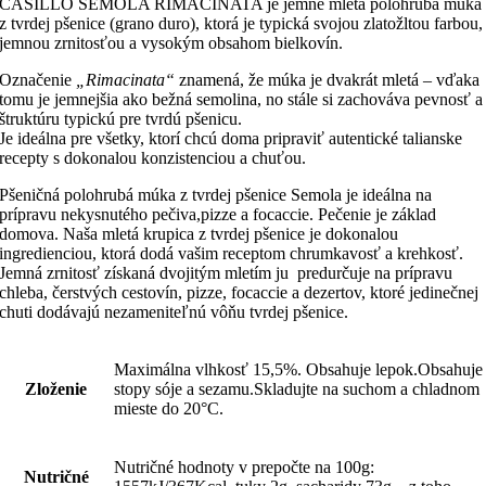
CASILLO SEMOLA RIMACINATA je jemne mletá polohrubá múka
z tvrdej pšenice (grano duro), ktorá je typická svojou zlatožltou farbou,
jemnou zrnitosťou a vysokým obsahom bielkovín.
Označenie
„Rimacinata“
znamená, že múka je dvakrát mletá – vďaka
tomu je jemnejšia ako bežná semolina, no stále si zachováva pevnosť a
štruktúru typickú pre tvrdú pšenicu.
Je ideálna pre všetky, ktorí chcú doma pripraviť autentické talianske
recepty s dokonalou konzistenciou a chuťou.
Pšeničná polohrubá múka z tvrdej pšenice Semola je ideálna na
prípravu nekysnutého pečiva,pizze a focaccie. Pečenie je základ
domova. Naša mletá krupica z tvrdej pšenice je dokonalou
ingredienciou, ktorá dodá vašim receptom chrumkavosť a krehkosť.
Jemná zrnitosť získaná dvojitým mletím ju predurčuje na prípravu
chleba, čerstvých cestovín, pizze, focaccie a dezertov, ktoré jedinečnej
chuti dodávajú nezameniteľnú vôňu tvrdej pšenice.
Maximálna vlhkosť 15,5%. Obsahuje lepok.Obsahuje
Zloženie
stopy sóje a sezamu.Skladujte na suchom a chladnom
mieste do 20°C.
Nutričné hodnoty v prepočte na 100g:
Nutričné