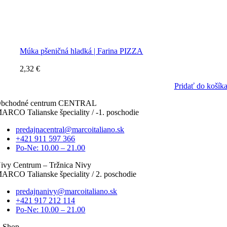
Múka pšeničná hladká | Farina PIZZA
2,32
€
Pridať do košík
bchodné centrum CENTRAL
ARCO Talianske špeciality / -1. poschodie
predajnacentral@marcoitaliano.sk
+421 911 597 366
Po-Ne: 10.00 – 21.00
ivy Centrum – Tržnica Nivy
ARCO Talianske špeciality / 2. poschodie
predajnanivy@marcoitaliano.sk
+421 917 212 114
Po-Ne: 10.00 – 21.00
-Shop