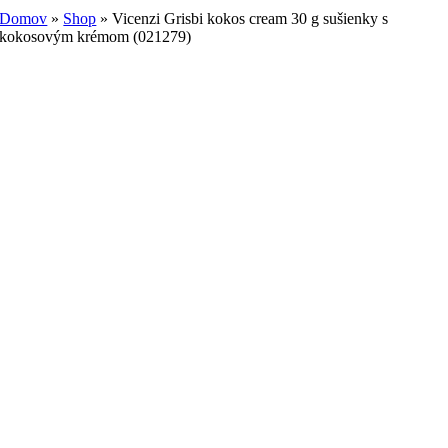
Domov
»
Shop
»
Vicenzi Grisbi kokos cream 30 g sušienky s
kokosovým krémom (021279)