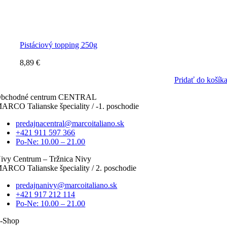
Pistáciový topping 250g
8,89
€
Pridať do košík
bchodné centrum CENTRAL
ARCO Talianske špeciality / -1. poschodie
predajnacentral@marcoitaliano.sk
+421 911 597 366
Po-Ne: 10.00 – 21.00
ivy Centrum – Tržnica Nivy
ARCO Talianske špeciality / 2. poschodie
predajnanivy@marcoitaliano.sk
+421 917 212 114
Po-Ne: 10.00 – 21.00
-Shop