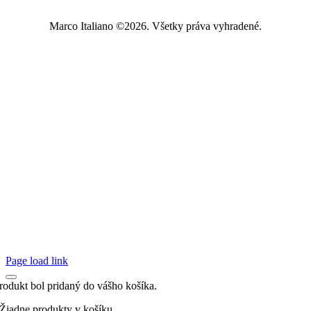
Marco Italiano ©2026. Všetky práva vyhradené.
Page load link
rodukt bol pridaný do vášho košíka.
Žiadne produkty v košíku.