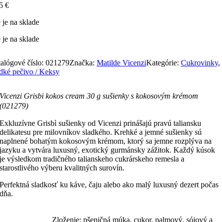
95
€
 je na sklade
 je na sklade
alógové číslo:
021279
Značka:
Matilde Vicenzi
Kategórie:
Cukrovinky
,
dké pečivo / Keksy
Vicenzi Grisbi kokos cream 30 g sušienky s kokosovým krémom
(021279)
Exkluzívne Grisbì sušienky od Vicenzi prinášajú pravú taliansku
delikatesu pre milovníkov sladkého. Krehké a jemné sušienky sú
naplnené bohatým kokosovým krémom, ktorý sa jemne rozplýva na
jazyku a vytvára luxusný, exotický gurmánsky zážitok. Každý kúsok
je výsledkom tradičného talianskeho cukrárskeho remesla a
starostlivého výberu kvalitných surovín.
Perfektná sladkosť ku káve, čaju alebo ako malý luxusný dezert počas
dňa.
Zloženie: pšeničná múka, cukor, palmový, sójový a