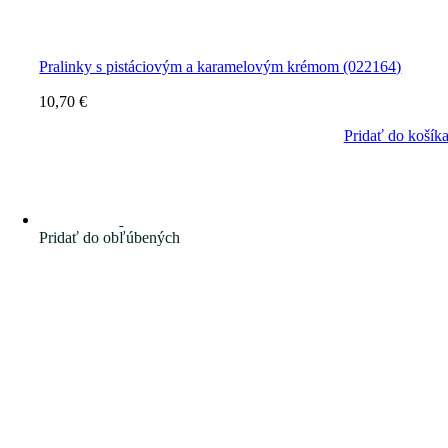
Pralinky s pistáciovým a karamelovým krémom (022164)
10,70
€
Pridať do košík
Pridať do obľúbených