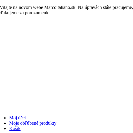
Skip
Vitajte na novom webe Marcoitaliano.sk. Na úpravách stále pracujeme
to
ďakujeme za porozumenie.
Nakupovať
content
Môj účet
Moje obľúbené produkty
Košík