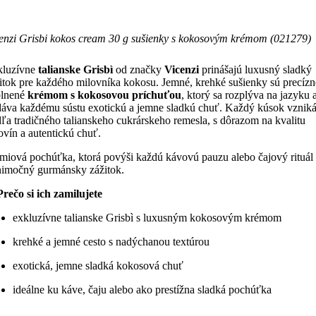
enzi Grisbi kokos cream 30 g sušienky s kokosovým krémom (021279)
kluzívne
talianske Grisbì
od značky
Vicenzi
prinášajú luxusný sladký
itok pre každého milovníka kokosu. Jemné, krehké sušienky sú precízn
plnené
krémom s kokosovou príchuťou
, ktorý sa rozplýva na jazyku 
áva každému sústu exotickú a jemne sladkú chuť. Každý kúsok vznik
ľa tradičného talianskeho cukrárskeho remesla, s dôrazom na kvalitu
ovín a autentickú chuť.
miová pochúťka, ktorá povýši každú kávovú pauzu alebo čajový rituál
imočný gurmánsky zážitok.
Prečo si ich zamilujete
exkluzívne talianske Grisbì s luxusným kokosovým krémom
krehké a jemné cesto s nadýchanou textúrou
exotická, jemne sladká kokosová chuť
ideálne ku káve, čaju alebo ako prestížna sladká pochúťka