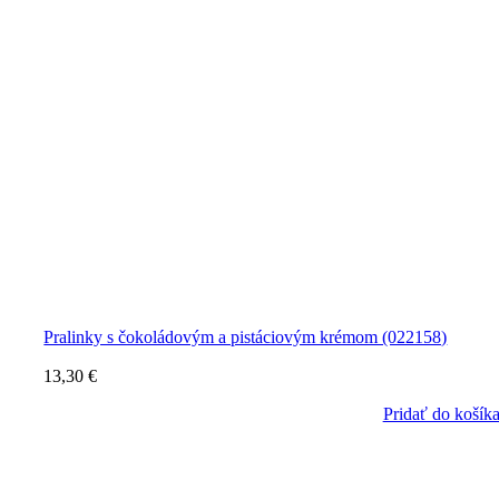
Pralinky s čokoládovým a pistáciovým krémom (022158)
13,30
€
Pridať do košík