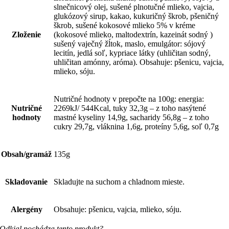
slnečnicový olej, sušené plnotučné mlieko, vajcia,
glukózový sirup, kakao, kukuričný škrob, pšeničný
škrob, sušené kokosové mlieko 5% v kréme
Zloženie
(kokosové mlieko, maltodextrín, kazeinát sodný )
sušený vaječný žĺtok, maslo, emulgátor: sójový
lecitín, jedlá soľ, kypriace látky (uhličitan sodný,
uhličitan amónny, aróma). Obsahuje: pšenicu, vajcia,
mlieko, sóju.
Nutričné hodnoty v prepočte na 100g: energia:
Nutričné
2269kJ/ 544Kcal, tuky 32,3g – z toho nasýtené
hodnoty
mastné kyseliny 14,9g, sacharidy 56,8g – z toho
cukry 29,7g, vláknina 1,6g, proteíny 5,6g, soľ 0,7g
Obsah/gramáž
135g
Skladovanie
Skladujte na suchom a chladnom mieste.
Alergény
Obsahuje: pšenicu, vajcia, mlieko, sóju.
Odkial pochádza tento produkt?