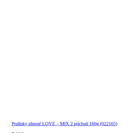
Pralinky plnené LOVE – MIX 2 príchutí 160g (022165)