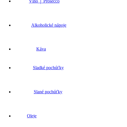
Víno │ Prosecco
Alkoholické nápoje
Káva
Sladké pochúťky
Slané pochúťky
Oleje