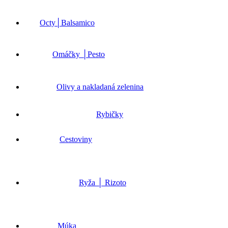
Octy│Balsamico
Omáčky │Pesto
Olivy a nakladaná zelenina
Rybičky
Cestoviny
Ryža │ Rizoto
Múka