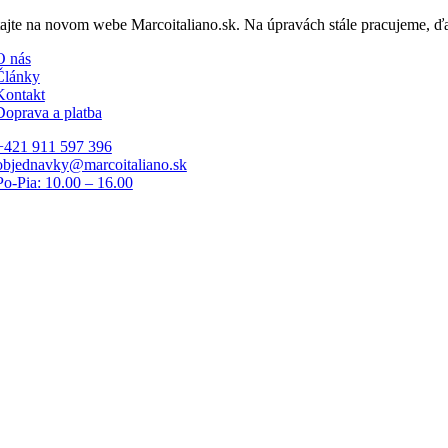
Skip
tajte na novom webe Marcoitaliano.sk. Na úpravách stále pracujeme, 
to
O nás
content
Články
Kontakt
Doprava a platba
+421 911 597 396
objednavky@marcoitaliano.sk
Po-Pia: 10.00 – 16.00