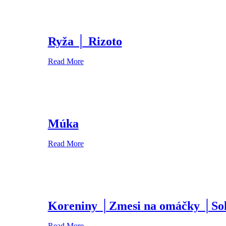
Ryža │ Rizoto
Read More
Múka
Read More
Koreniny │Zmesi na omáčky │So
Read More