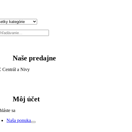
Naše predajne
 Centrál a Nivy
Môj účet
hláste sa
Naša ponuka