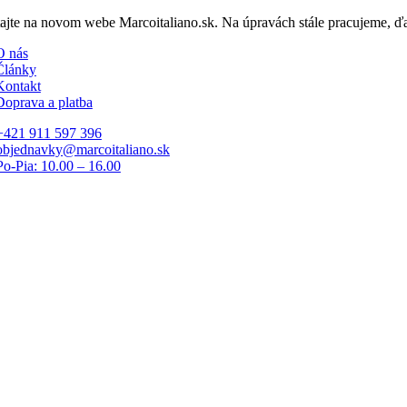
Skip
tajte na novom webe Marcoitaliano.sk. Na úpravách stále pracujeme, 
to
O nás
content
Články
Kontakt
Doprava a platba
+421 911 597 396
objednavky@marcoitaliano.sk
Po-Pia: 10.00 – 16.00