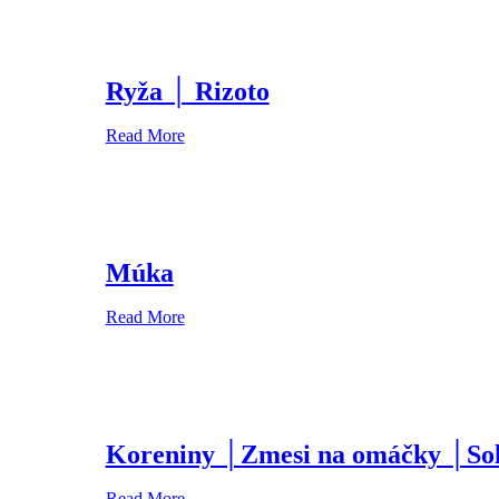
Ryža │ Rizoto
Read More
Múka
Read More
Koreniny │Zmesi na omáčky │So
Read More