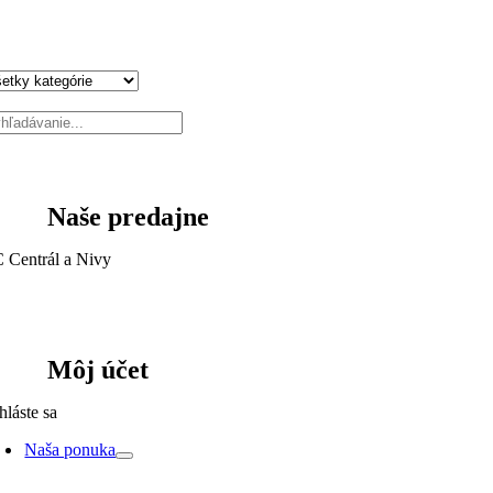
Naše predajne
 Centrál a Nivy
Môj účet
hláste sa
Naša ponuka