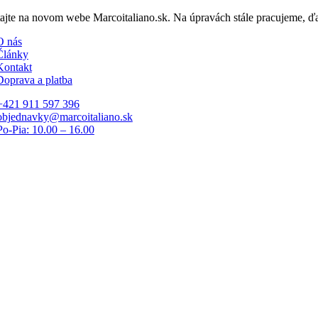
Skip
tajte na novom webe Marcoitaliano.sk. Na úpravách stále pracujeme, 
to
O nás
content
Články
Kontakt
Doprava a platba
+421 911 597 396
objednavky@marcoitaliano.sk
Po-Pia: 10.00 – 16.00