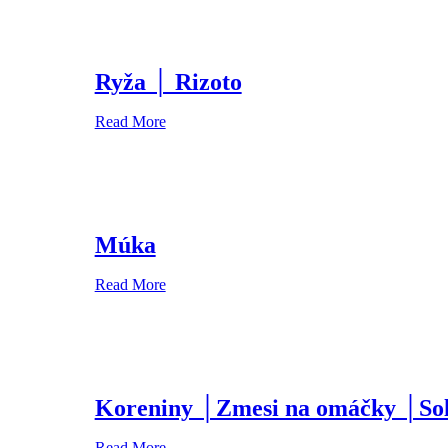
Ryža │ Rizoto
Read More
Múka
Read More
Koreniny │Zmesi na omáčky │So
Read More