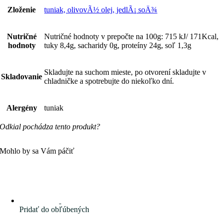
Zloženie
tuniak, olivovÃ½ olej, jedlÃ¡ soÄ¾
Nutričné
Nutričné hodnoty v prepočte na 100g: 715 kJ/ 171Kcal,
hodnoty
tuky 8,4g, sacharidy 0g, proteíny 24g, soľ 1,3g
Skladujte na suchom mieste, po otvorení skladujte v
Skladovanie
chladničke a spotrebujte do niekoľko dní.
Alergény
tuniak
Odkial pochádza tento produkt?
Mohlo by sa Vám páčiť
Pridať do obľúbených