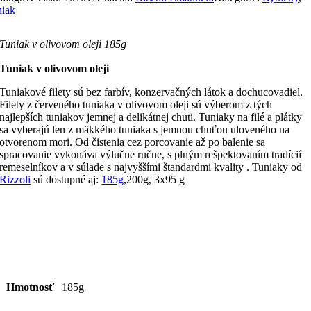
iak
Tuniak v olivovom oleji 185g
Tuniak v olivovom oleji
Tuniakové filety sú bez farbív, konzervačných látok a dochucovadiel.
Filety z červeného tuniaka v olivovom oleji sú výberom z tých
najlepších tuniakov jemnej a delikátnej chuti. Tuniaky na filé a plátky
sa vyberajú len z mäkkého tuniaka s jemnou chuťou uloveného na
otvorenom mori. Od čistenia cez porcovanie až po balenie sa
spracovanie vykonáva výlučne ručne, s plným rešpektovaním tradícií
remeselníkov a v súlade s najvyššími štandardmi kvality . Tuniaky od
Rizzoli
sú dostupné aj:
185g
,200g, 3x95 g
Hmotnosť
185g