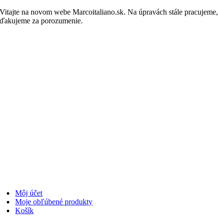
Skip
Vitajte na novom webe Marcoitaliano.sk. Na úpravách stále pracujeme
to
ďakujeme za porozumenie.
Nakupovať
content
Môj účet
Moje obľúbené produkty
Košík