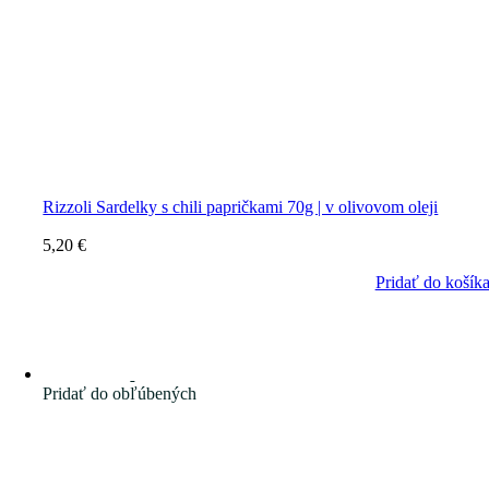
Rizzoli Sardelky s chili papričkami 70g | v olivovom oleji
5,20
€
Pridať do košík
Pridať do obľúbených