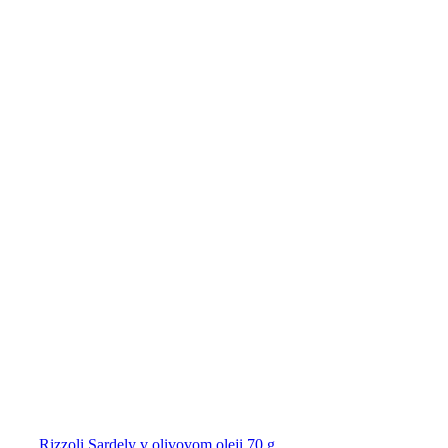
Rizzoli Sardely v olivovom oleji 70 g