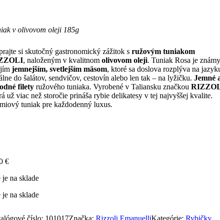
iak v olivovom oleji 185g
rajte si skutočný gastronomický zážitok s
ružovým tuniakom
ZZOLI
, naloženým v kvalitnom
olivovom oleji
. Tuniak Rosa je znám
ojím
jemnejším, svetlejším mäsom
, ktoré sa doslova rozplýva na jazyk
álne do šalátov, sendvičov, cestovín alebo len tak – na lyžičku.
Jemné 
odné filety
ružového tuniaka. Vyrobené v Taliansku značkou
RIZZO
rá už viac než storočie prináša rybie delikatesy v tej najvyššej kvalite.
miový tuniak pre každodenný luxus.
90
€
 je na sklade
 je na sklade
alógové číslo:
101017
Značka:
Rizzoli Emanuelli
Kategórie:
Rybičky
,