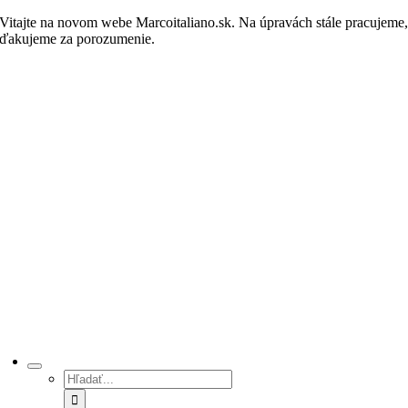
Skip
Vitajte na novom webe Marcoitaliano.sk. Na úpravách stále pracujeme
to
ďakujeme za porozumenie.
Nakupovať
content
Hľadať: