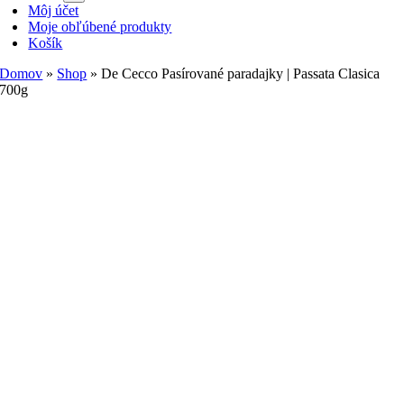
Môj účet
Moje obľúbené produkty
Košík
Domov
»
Shop
»
De Cecco Pasírované paradajky | Passata Clasica
700g