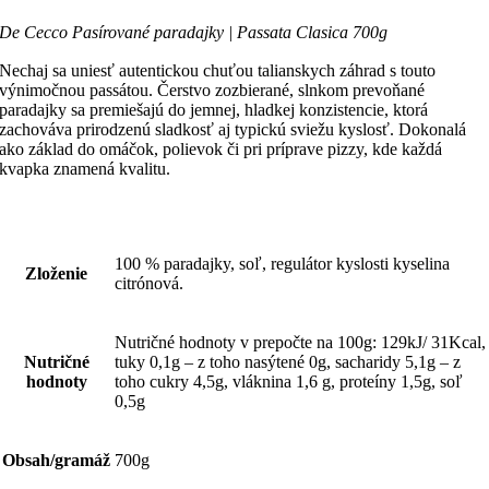
De Cecco Pasírované paradajky | Passata Clasica 700g
Nechaj sa uniesť autentickou chuťou talianskych záhrad s touto
výnimočnou passátou. Čerstvo zozbierané, slnkom prevoňané
paradajky sa premiešajú do jemnej, hladkej konzistencie, ktorá
zachováva prirodzenú sladkosť aj typickú sviežu kyslosť. Dokonalá
ako základ do omáčok, polievok či pri príprave pizzy, kde každá
kvapka znamená kvalitu.
100 % paradajky, soľ, regulátor kyslosti kyselina
Zloženie
citrónová.
Nutričné hodnoty v prepočte na 100g: 129kJ/ 31Kcal,
Nutričné
tuky 0,1g – z toho nasýtené 0g, sacharidy 5,1g – z
hodnoty
toho cukry 4,5g, vláknina 1,6 g, proteíny 1,5g, soľ
0,5g
Obsah/gramáž
700g