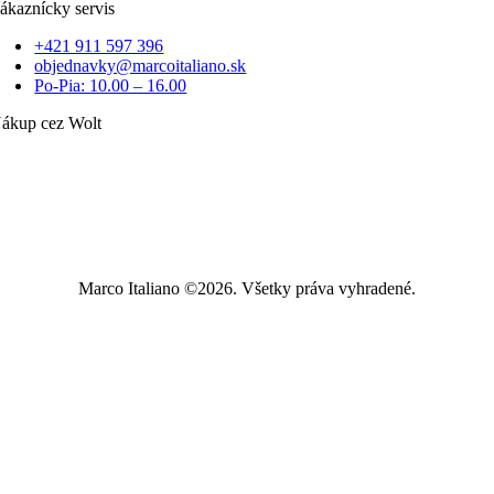
ákaznícky servis
+421 911 597 396
objednavky@marcoitaliano.sk
Po-Pia: 10.00 – 16.00
ákup cez Wolt
Marco Italiano ©2026. Všetky práva vyhradené.