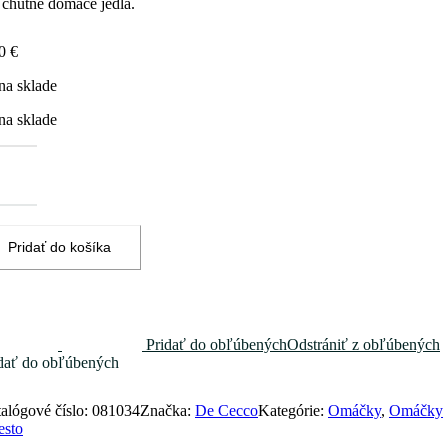
 chutné domáce jedlá.
70
€
na sklade
na sklade
žstvo
cco
írované
adajky
Pridať do košíka
sata
sica
0g
Pridať do obľúbených
Odstrániť z obľúbených
dať do obľúbených
alógové číslo:
081034
Značka:
De Cecco
Kategórie:
Omáčky
,
Omáčky
esto