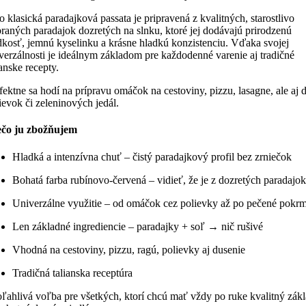
o klasická paradajková passata je pripravená z kvalitných, starostlivo
raných paradajok dozretých na slnku, ktoré jej dodávajú prirodzenú
dkosť, jemnú kyselinku a krásne hladkú konzistenciu. Vďaka svojej
verzálnosti je ideálnym základom pre každodenné varenie aj tradičné
ianske recepty.
fektne sa hodí na prípravu omáčok na cestoviny, pizzu, lasagne, ale aj 
ievok či zeleninových jedál.
ečo ju zbožňujem
Hladká a intenzívna chuť – čistý paradajkový profil bez zrniečok
Bohatá farba rubínovo‑červená – vidieť, že je z dozretých paradajok
Univerzálne využitie – od omáčok cez polievky až po pečené pokr
Len základné ingrediencie – paradajky + soľ → nič rušivé
Vhodná na cestoviny, pizzu, ragú, polievky aj dusenie
Tradičná talianska receptúra
ľahlivá voľba pre všetkých, ktorí chcú mať vždy po ruke kvalitný zák