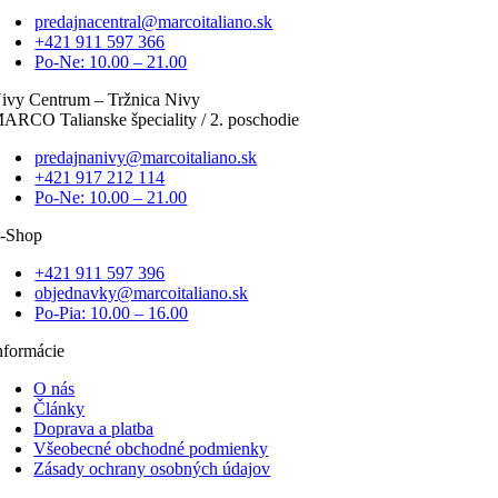
predajnacentral@marcoitaliano.sk
+421 911 597 366
Po-Ne: 10.00 – 21.00
ivy Centrum – Tržnica Nivy
ARCO Talianske špeciality / 2. poschodie
predajnanivy@marcoitaliano.sk
+421 917 212 114
Po-Ne: 10.00 – 21.00
-Shop
+421 911 597 396
objednavky@marcoitaliano.sk
Po-Pia: 10.00 – 16.00
nformácie
O nás
Články
Doprava a platba
Všeobecné obchodné podmienky
Zásady ochrany osobných údajov