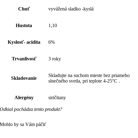
Chuť
vyvážená sladko -kyslá
Hustota
1,10
Kyslosť- acidita
6%
Trvanlivosť
3 roky
Skladujte na suchom mieste bez priameho
Skladovanie
slnečného svetla, pri teplote 4-25°C .
Alergény
siričitany
Odkial pochádza tento produkt?
Mohlo by sa Vám páčiť