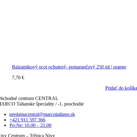
Balzamikový ocot ochutený- pomarančový 250 ml | orange
7,70
€
Pridať do košík
bchodné centrum CENTRAL
ARCO Talianske špeciality / -1. poschodie
predajnacentral@marcoitaliano.sk
+421 911 597 366
Po-Ne: 10.00 – 21.00
ivy Centrum – Tržnica Nivy