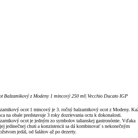
t Balzamikový z Modeny 1 mincový 250 ml| Vecchio Ducato IGP
zamikový ocot 1 mincový je 3. ročný balzamikový ocot z Modeny. Ka
ca na obale predstavuje 3 roky dozrievania octu k dokonalosti.
zamikový ocot je jedným zo symbolov talianskej gastronómie. Vďaka
jej jedinečnej chuti a konzistencii sa dá kombinovať s nekonečným
žstvom jedál, od šalátov až po dezerty.