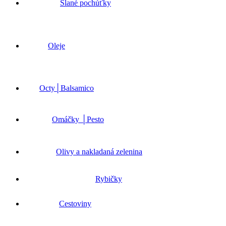
Slané pochúťky
Oleje
Octy│Balsamico
Omáčky │Pesto
Olivy a nakladaná zelenina
Rybičky
Cestoviny