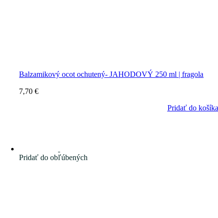
Balzamikový ocot ochutený- JAHODOVÝ 250 ml | fragola
7,70
€
Pridať do košík
Pridať do obľúbených