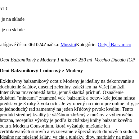
,51
€
 je na sklade
 je na sklade
alógové číslo:
061024
Značka:
Mussini
Kategórie:
Octy│Balsamico
Ocot Balzamikový z Modeny 1 mincový 250 ml| Vecchio Ducato IGP
Ocot Balzamikový 1 mincový z Modeny
Exkluzívny balzamikový ocot z Modeny je ideálny na dekorovanie a
dochutenie šalátov, dusenej zeleniny, záleží len na Vašej fantázii.
Intenzívna tmavohnedá farba, jemná sladká príchuť. Označenie
dukátmi "mincami" znamená vek balzamík a octov- kde jedna minca
predstavuje 3 roky života octu. Je vyrobený na mieru pre online trhy, je
to jednoduchý rad zameraný na jeden kľúčový prvok: kvalitu. Tento
produkt strednej kvality je väčšinou zložený z muštov z výberového
hrozna, receptúra výroby je podľa kuchárskej knihy balzamikového
octu z Modena Consortium, ktorá vyžaduje miešanie len
certifikovaných surovín a vyzrievanie v špeciálnych dubových sudoch.
Ideálne na: miešané šaláty, vajcia a tuniaky, dipy, marinády na mäso