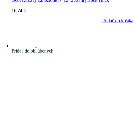
Ocot Ružový Emozione N°12- 250 ml | Rose Thick
16,74
€
Pridať do košík
Pridať do obľúbených