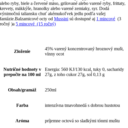
alebo ryby, biele a červené mäso, grilované alebo varené ryby, frittaty,
krevety, mäkkýše, hranolky alebo varené zemiaky, syr. Dodá
výnimočnú taliansku chuť akémukoľvek jedlu podľa vašej
fantázie.Balzamicové octy od
Mussini
sú dostupné aj
1 mincové
(3
ročný )a
5 mincové (15 ročný)
45% varený koncentrovaný hroznový mušt,
Zloženie
vínny ocot
Nutričné hodnoty v
Energia: 560 KJ/130 kcal, tuky 0, sacharidy
prepočte na 100 ml
27g, z toho cukor 27g, soĺ 0,13 g
Obsah/gramáž
250ml
Farba
intenzívna tmavohnedá s dobrou hustotou
Aróma
príjemne octová so sladkými tónmi muštu