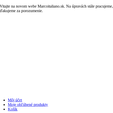
Skip
Vitajte na novom webe Marcoitaliano.sk. Na úpravách stále pracujeme
to
ďakujeme za porozumenie.
Nakupovať
content
Môj účet
Moje obľúbené produkty
Košík