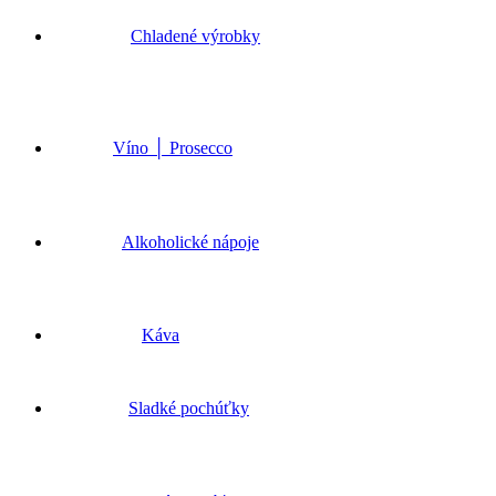
Go
to
Chladené výrobky
Top
Víno │ Prosecco
Alkoholické nápoje
Káva
Sladké pochúťky