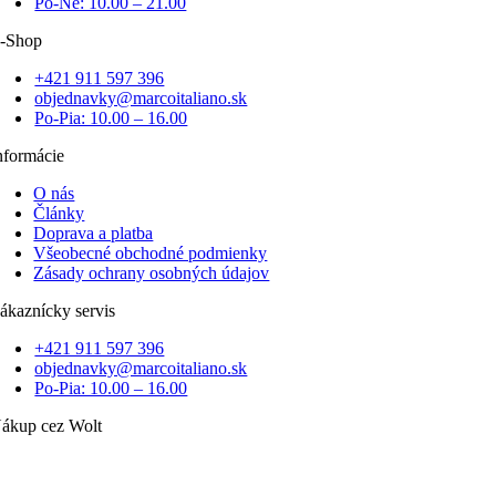
Po-Ne: 10.00 – 21.00
-Shop
+421 911 597 396
objednavky@marcoitaliano.sk
Po-Pia: 10.00 – 16.00
nformácie
O nás
Články
Doprava a platba
Všeobecné obchodné podmienky
Zásady ochrany osobných údajov
ákaznícky servis
+421 911 597 396
objednavky@marcoitaliano.sk
Po-Pia: 10.00 – 16.00
ákup cez Wolt