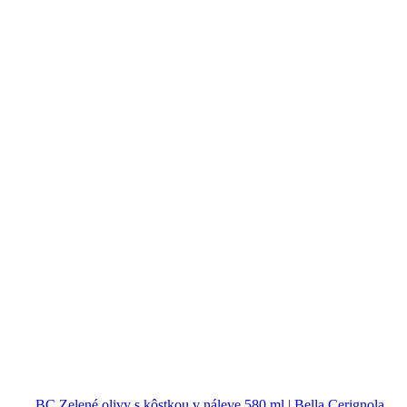
BC Zelené olivy s kôstkou v náleve 580 ml | Bella Cerignola