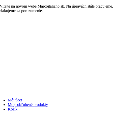
Skip
Vitajte na novom webe Marcoitaliano.sk. Na úpravách stále pracujeme
to
ďakujeme za porozumenie.
Nakupovať
content
Môj účet
Moje obľúbené produkty
Košík