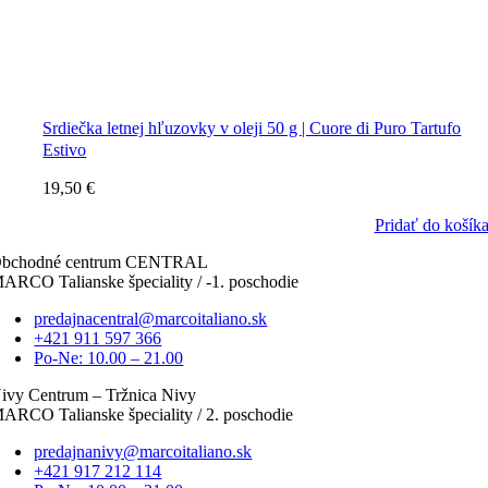
Srdiečka letnej hľuzovky v oleji 50 g | Cuore di Puro Tartufo
Estivo
19,50
€
Pridať do košík
bchodné centrum CENTRAL
ARCO Talianske špeciality / -1. poschodie
predajnacentral@marcoitaliano.sk
+421 911 597 366
Po-Ne: 10.00 – 21.00
ivy Centrum – Tržnica Nivy
ARCO Talianske špeciality / 2. poschodie
predajnanivy@marcoitaliano.sk
+421 917 212 114