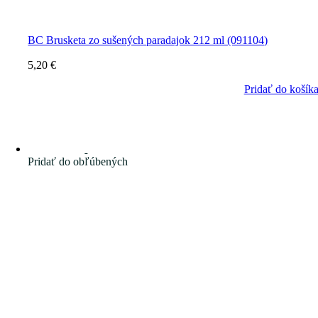
BC Brusketa zo sušených paradajok 212 ml (091104)
5,20
€
Pridať do košík
Pridať do obľúbených