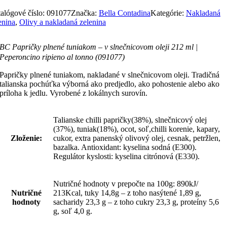
ieno
alógové číslo:
091077
Značka:
Bella Contadina
Kategórie:
Nakladaná
no
enina
,
Olivy a nakladaná zelenina
1077)
BC Papričky plnené tuniakom – v slnečnicovom oleji 212 ml |
Peperoncino ripieno al tonno (091077)
Papričky plnené tuniakom, nakladané v slnečnicovom oleji. Tradičná
talianska pochúťka výborná ako predjedlo, ako pohostenie alebo ako
príloha k jedlu. Vyrobené z lokálnych surovín.
Talianske chilli papričky(38%), slnečnicový olej
(37%), tuniak(18%), ocot, soľ,chilli korenie, kapary,
Zloženie:
cukor, extra panenský olivový olej, cesnak, petržlen,
bazalka. Antioxidant: kyselina sodná (E300).
Regulátor kyslosti: kyselina citrónová (E330).
Nutričné hodnoty v prepočte na 100g: 890kJ/
Nutričné
213Kcal, tuky 14,8g – z toho nasýtené 1,89 g,
hodnoty
sacharidy 23,3 g – z toho cukry 23,3 g, proteíny 5,6
g, soľ 4,0 g.