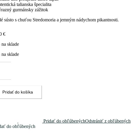
utentická talianska špecialita
ýrazný gurmánsky zážitok
é sústo s chuťou Stredomoria a jemným nádychom pikantnosti.
40
€
 na sklade
 na sklade
žstvo
ričky
ené
iakom
Pridať do košíka
ečnicovom
i
2
Pridať do obľúbených
Odstrániť z obľúbených
dať do obľúbených
eroncino