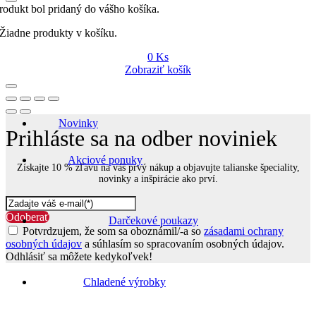
rodukt bol pridaný do vášho košíka.
Žiadne produkty v košíku.
0
Ks
Zobraziť košík
Novinky
Prihláste sa na odber noviniek
Akciové ponuky
Získajte 10 % zľavu na váš prvý nákup a objavujte talianske špeciality,
novinky a inšpirácie ako prví.
Odoberať
Darčekové poukazy
Potvrdzujem, že som sa oboznámil/-a so
zásadami ochrany
osobných údajov
a súhlasím so spracovaním osobných údajov.
Odhlásiť sa môžete kedykoľvek!
Go
to
Chladené výrobky
Top