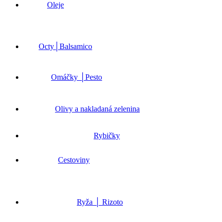
Oleje
Octy│Balsamico
Omáčky │Pesto
Olivy a nakladaná zelenina
Rybičky
Cestoviny
Ryža │ Rizoto