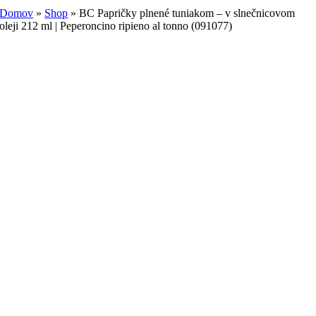
Domov
»
Shop
»
BC Papričky plnené tuniakom – v slnečnicovom
oleji 212 ml | Peperoncino ripieno al tonno (091077)