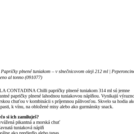
Papričky plnené tuniakom – v slnečnicovom oleji 212 ml | Peperoncin
ieno al tonno (091077)
LA CONTADINA Chilli papričky plnené tuniakom 314 ml sú jemne
antné papričky plnené lahodnou tuniakovou náplňou. Vynikajú výrazn
skou chuťou v kombinácii s príjemnou pálivosťou. Skvelo sa hodia ak
ipasti, k vínu, na obložené misy alebo ako gurmánsky snack.
čo si ich zamiluješ?
yvážená pikantná a morská chuť
ťavnatá tuniaková náplň
deálne ako predjedlo alebo tapas