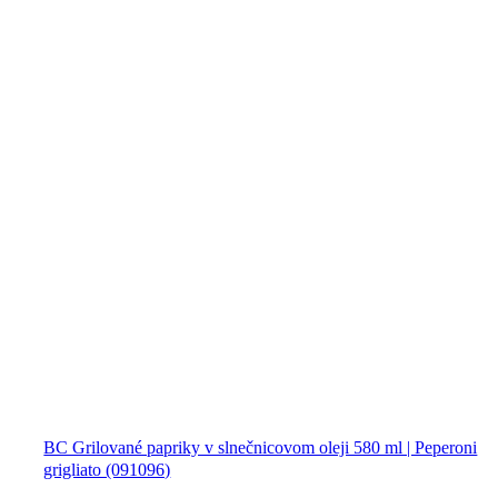
BC Grilované papriky v slnečnicovom oleji 580 ml | Peperoni
grigliato (091096)