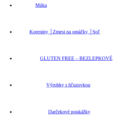
Múka
Koreniny │Zmesi na omáčky │Soľ
GLUTEN FREE – BEZLEPKOVÉ
Výrobky s hľuzovkou
Darčekové poukážky