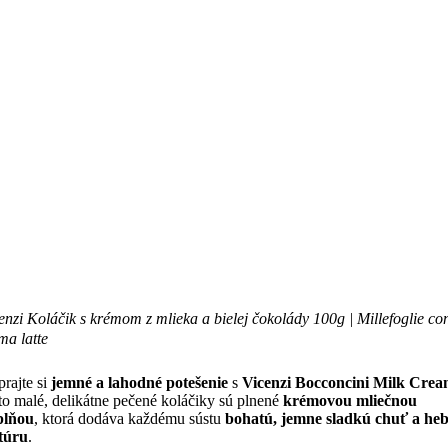
enzi Koláčik s krémom z mlieka a bielej čokolády 100g | Millefoglie co
ma latte
rajte si
jemné a lahodné potešenie
s
Vicenzi Bocconcini Milk Cre
to malé, delikátne pečené koláčiky sú plnené
krémovou mliečnou
plňou
, ktorá dodáva každému sústu
bohatú, jemne sladkú chuť a he
túru
.