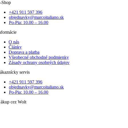
-Shop
+421 911 597 396
objednavky@marcoitaliano.sk
Po-Pia: 10.00 – 16.00
nformácie
O nás
Články
Doprava a platba
Všeobecné obchodné podmienky
Zásady ochrany osobných údajov
ákaznícky servis
+421 911 597 396
objednavky@marcoitaliano.sk
Po-Pia: 10.00 – 16.00
ákup cez Wolt