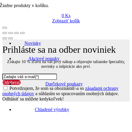
Žiadne produkty v košíku.
0
Ks
Zobraziť košík
Novinky
Prihláste sa na odber noviniek
Akciové ponuky
Získajte 10 % zľavu na váš prvý nákup a objavujte talianske špeciality,
novinky a inšpirácie ako prví.
Odoberať
Darčekové poukazy
Potvrdzujem, že som sa oboznámil/-a so
zásadami ochrany
osobných údajov
a súhlasím so spracovaním osobných údajov.
Odhlásiť sa môžete kedykoľvek!
Go
to
Chladené výrobky
Top