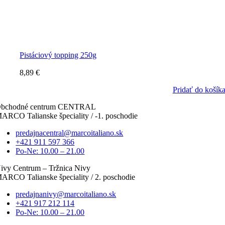
Pistáciový topping 250g
8,89
€
Pridať do košík
bchodné centrum CENTRAL
ARCO Talianske špeciality / -1. poschodie
predajnacentral@marcoitaliano.sk
+421 911 597 366
Po-Ne: 10.00 – 21.00
ivy Centrum – Tržnica Nivy
ARCO Talianske špeciality / 2. poschodie
predajnanivy@marcoitaliano.sk
+421 917 212 114
Po-Ne: 10.00 – 21.00