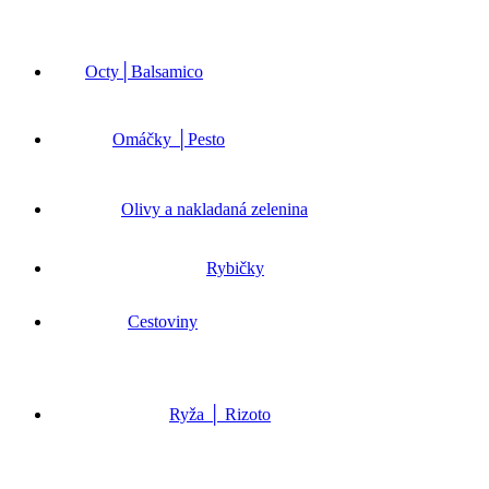
Octy│Balsamico
Omáčky │Pesto
Olivy a nakladaná zelenina
Rybičky
Cestoviny
Ryža │ Rizoto