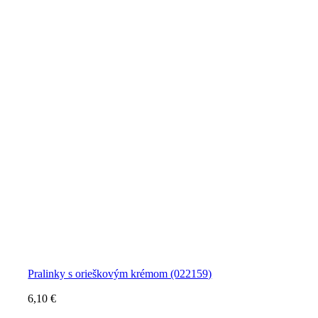
Pralinky s orieškovým krémom (022159)
6,10
€