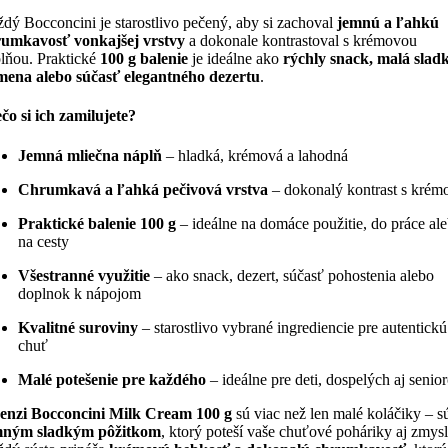
dý Bocconcini je starostlivo pečený, aby si zachoval
jemnú a ľahkú
rumkavosť vonkajšej vrstvy
a dokonale kontrastoval s krémovou
lňou. Praktické
100 g balenie
je ideálne ako
rýchly snack, malá slad
ena alebo súčasť elegantného dezertu
.
čo si ich zamilujete?
Jemná mliečna náplň
– hladká, krémová a lahodná
Chrumkavá a ľahká pečivová vrstva
– dokonalý kontrast s kré
Praktické balenie 100 g
– ideálne na domáce použitie, do práce al
na cesty
Všestranné využitie
– ako snack, dezert, súčasť pohostenia alebo
doplnok k nápojom
Kvalitné suroviny
– starostlivo vybrané ingrediencie pre autentickú
chuť
Malé potešenie pre každého
– ideálne pre deti, dospelých aj senio
enzi Bocconcini Milk Cream 100 g
sú viac než len malé koláčiky – s
mným sladkým pôžitkom
, ktorý poteší vaše chuťové poháriky aj zmysl