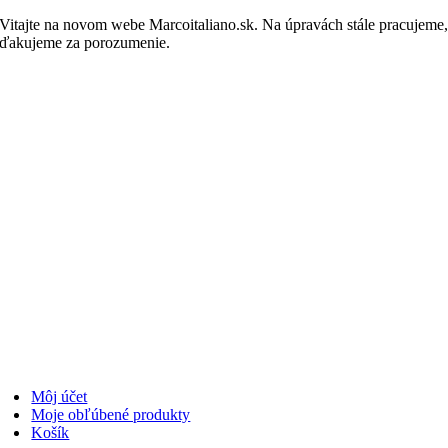
Skip
Vitajte na novom webe Marcoitaliano.sk. Na úpravách stále pracujeme
to
ďakujeme za porozumenie.
Nakupovať
content
Môj účet
Moje obľúbené produkty
Košík