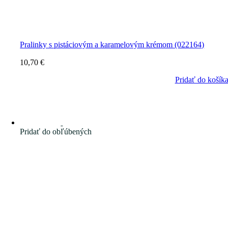
Pralinky s pistáciovým a karamelovým krémom (022164)
10,70
€
Pridať do košík
Pridať do obľúbených