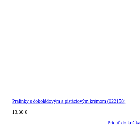
Pralinky s čokoládovým a pistáciovým krémom (022158)
13,30
€
Pridať do košík