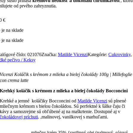
dý sústo prináša
krémovú hebkosť a dokonalú chrumkavosť
, ktorú
ilujete od prvého zahryznutia.
40
€
 je na sklade
 je na sklade
alógové číslo:
021076
Značka:
Matilde Vicenzi
Kategórie:
Cukrovinky
,
dké pečivo / Keksy
Vicenzi Koláčik s krémom z mlieka a bielej čokolády 100g | Millefoglie
con crema latte
Krehký koláčik s krémom z mlieka a bielej čokolády Bocconcini
Krehké a jemné koláčiky Bocconcini od
Matilde Vicenzi
sú plnené
mliečnym krémom s bielou čokoládou. Sú perfektné k šálke čaju či
kávy a samozrejme sú obľúbené aj na maškrtenie. Dostupné aj v
čokoládovej príchuti
. ,malinovej, vanilkovej s marhuľami.
mliečny krém 35% {rastlinný olej (palmový, sójový,