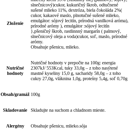
slnečnicový)cukor, kukuričný škrob, odtučnené
sušené mlieko 11%, dextróza, biela čokoláda 2%(
cukor, kakaové maslo, plnotučné sušené mlieko,
emulgátor: sójový lecitín, prírodná vanilková aróma),
Zloženie
prírodné arómy ), emulgátor :sójový lecitín
},pšeničný škrob, rastlinnný margarín ( palmový,
slnečnicový oleja a voda)cukor, soľ, maslo, prírodné
arómy.
Obsahuje pšenicu, mlieko.
Nutričné hodnoty v prepočte na 100g: energia
Nutričné
2307kJ/ 553Kcal, tuky 33,0g – z toho nasýtené
hodnoty
mastné kyseliny 15,0 g, sacharidy 58,0g – z toho
cukry 27,0g, vláknina 1,0g, proteíny 5,4g, soľ 0,70g
Obsah/gramáž
100g
Skladovanie
Skladujte na suchom a chladnom mieste.
Alergény
Obsahuje pšenicu, mlieko.sója