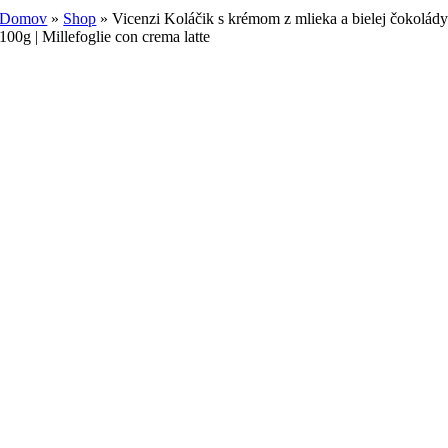
Domov
»
Shop
»
Vicenzi Koláčik s krémom z mlieka a bielej čokolád
100g | Millefoglie con crema latte