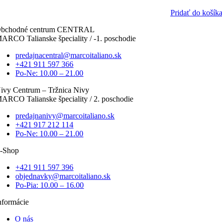
Pridať do košík
bchodné centrum CENTRAL
ARCO Talianske špeciality / -1. poschodie
predajnacentral@marcoitaliano.sk
+421 911 597 366
Po-Ne: 10.00 – 21.00
ivy Centrum – Tržnica Nivy
ARCO Talianske špeciality / 2. poschodie
predajnanivy@marcoitaliano.sk
+421 917 212 114
Po-Ne: 10.00 – 21.00
-Shop
+421 911 597 396
objednavky@marcoitaliano.sk
Po-Pia: 10.00 – 16.00
nformácie
O nás