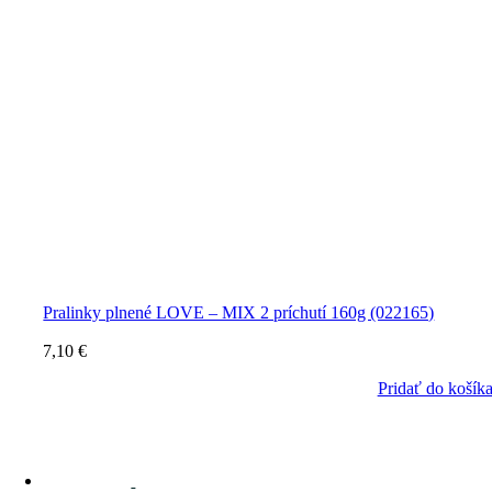
Pralinky plnené LOVE – MIX 2 príchutí 160g (022165)
7,10
€
Pridať do košík