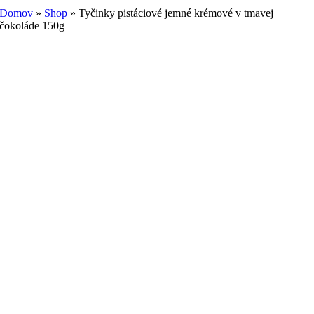
Domov
»
Shop
»
Tyčinky pistáciové jemné krémové v tmavej
čokoláde 150g