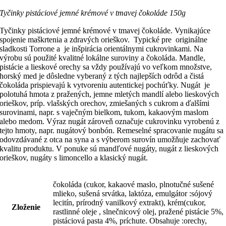
Tyčinky pistáciové jemné krémové v tmavej čokoláde 150g
Tyčinky pistáciové jemné krémové v tmavej čokoláde. Vynikajúce
spojenie maškrtenia a zdravých orieškov. Typické pre originálne
sladkosti Torrone a je inšpirácia orientálnymi cukrovinkami. Na
výrobu sú použité kvalitné lokálne suroviny a čokoláda. Mandle,
pistácie a lieskové orechy sa vždy používajú vo veľkom množstve,
horský med je dôsledne vyberaný z tých najlepších odrôd a čistá
čokoláda prispievajú k vytvoreniu autentickej pochúťky. Nugát je
polotuhá hmota z pražených, jemne mletých mandlí alebo lieskových
orieškov, príp. vlašských orechov, zmiešaných s cukrom a ďalšími
surovinami, napr. s vaječným bielkom, tukom, kakaovým maslom
alebo medom. Výraz nugát zároveň označuje cukrovinku vyrobenú z
tejto hmoty, napr. nugátový bonbón. Remeselné spracovanie nugátu sa
odovzdávané z otca na syna a s výberom surovín umožňuje zachovať
kvalitu produktu. V ponuke sú mandľové nugáty, nugát z lieskových
orieškov, nugáty s limoncello a klasický nugát.
čokoláda (cukor, kakaové maslo, plnotučné sušené
mlieko, sušená srvátka, laktóza, emulgátor :sójový
lecitín, prírodný vanilkový extrakt), krém(cukor,
Zloženie
rastlinné oleje , slnečnicový olej, pražené pistácie 5%,
pistáciová pasta 4%, príchute. Obsahuje :orechy,