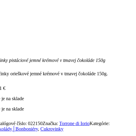
inky pistáciové jemné krémové v tmavej čokoláde 150g
inky orieškové jemné krémové v tmavej čokoláde 150g.
31
€
 je na sklade
 je na sklade
alógové číslo:
022150
Značka:
Torrone di Iorio
Kategórie:
kolády│Bonboniéry
,
Cukrovinky