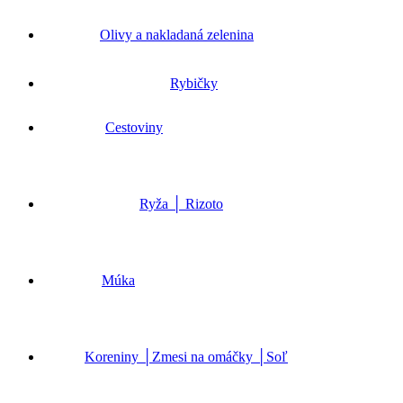
Olivy a nakladaná zelenina
Rybičky
Cestoviny
Ryža │ Rizoto
Múka
Koreniny │Zmesi na omáčky │Soľ