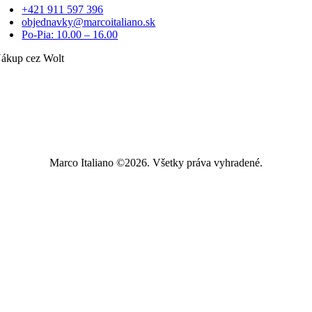
+421 911 597 396
objednavky@marcoitaliano.sk
Po-Pia: 10.00 – 16.00
ákup cez Wolt
Marco Italiano ©2026. Všetky práva vyhradené.