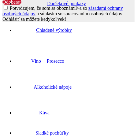
Odoberať
Darčekové poukazy
Potvrdzujem, že som sa oboznámil/-a so
zásadami ochrany
osobných údajov
a súhlasím so spracovaním osobných údajov.
Odhlásiť sa môžete kedykoľvek!
Go
to
Chladené výrobky
Top
Víno │ Prosecco
Alkoholické nápoje
Káva
Sladké pochúťky