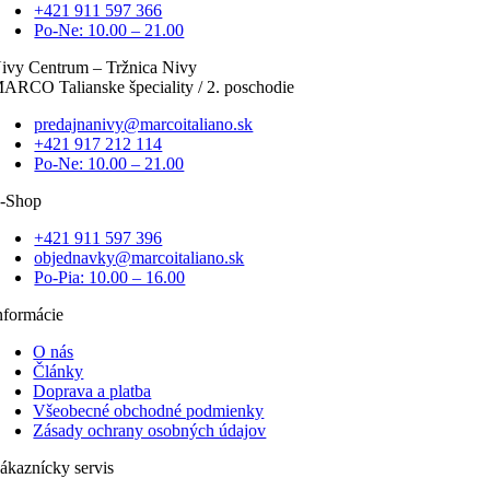
+421 911 597 366
Po-Ne: 10.00 – 21.00
ivy Centrum – Tržnica Nivy
ARCO Talianske špeciality / 2. poschodie
predajnanivy@marcoitaliano.sk
+421 917 212 114
Po-Ne: 10.00 – 21.00
-Shop
+421 911 597 396
objednavky@marcoitaliano.sk
Po-Pia: 10.00 – 16.00
nformácie
O nás
Články
Doprava a platba
Všeobecné obchodné podmienky
Zásady ochrany osobných údajov
ákaznícky servis