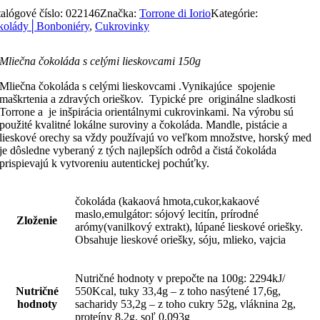
alógové číslo:
022146
Značka:
Torrone di Iorio
Kategórie:
kolády│Bonboniéry
,
Cukrovinky
Mliečna čokoláda s celými lieskovcami 150g
Mliečna čokoláda s celými lieskovcami .Vynikajúce spojenie
maškrtenia a zdravých orieškov. Typické pre originálne sladkosti
Torrone a je inšpirácia orientálnymi cukrovinkami. Na výrobu sú
použité kvalitné lokálne suroviny a čokoláda. Mandle, pistácie a
lieskové orechy sa vždy používajú vo veľkom množstve, horský med
je dôsledne vyberaný z tých najlepších odrôd a čistá čokoláda
prispievajú k vytvoreniu autentickej pochúťky.
čokoláda (kakaová hmota,cukor,kakaové
maslo,emulgátor: sójový lecitín, prírodné
Zloženie
arómy(vanilkový extrakt), lúpané lieskové oriešky.
Obsahuje lieskové oriešky, sóju, mlieko, vajcia
Nutričné hodnoty v prepočte na 100g: 2294kJ/
Nutričné
550Kcal, tuky 33,4g – z toho nasýtené 17,6g,
hodnoty
sacharidy 53,2g – z toho cukry 52g, vláknina 2g,
proteíny 8,2g, soľ 0,093g