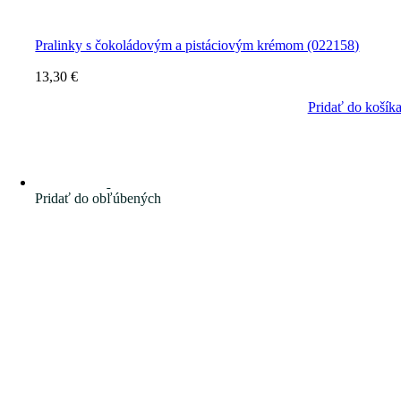
Pralinky s čokoládovým a pistáciovým krémom (022158)
13,30
€
Pridať do košík
Pridať do obľúbených