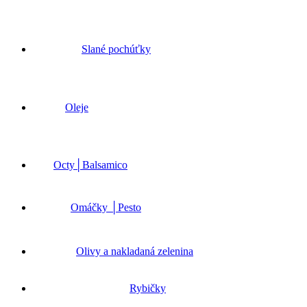
Slané pochúťky
Oleje
Octy│Balsamico
Omáčky │Pesto
Olivy a nakladaná zelenina
Rybičky