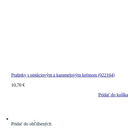
Pralinky s pistáciovým a karamelovým krémom (022164)
10,70
€
Pridať do košík
Pridať do obľúbených