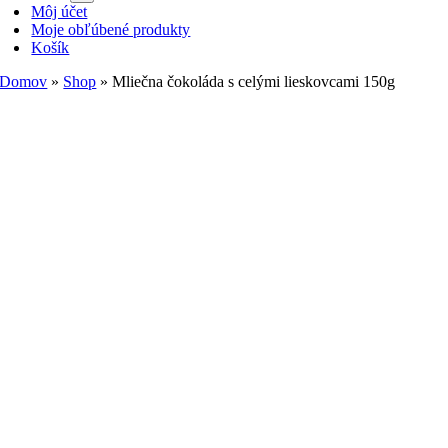
Môj účet
Moje obľúbené produkty
Košík
Domov
»
Shop
»
Mliečna čokoláda s celými lieskovcami 150g