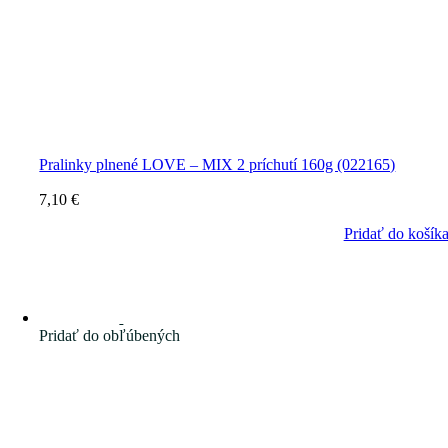
Pralinky plnené LOVE – MIX 2 príchutí 160g (022165)
7,10
€
Pridať do košík
Pridať do obľúbených