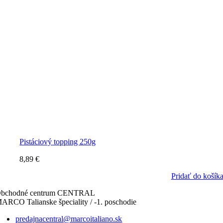
Pistáciový topping 250g
8,89
€
Pridať do košík
bchodné centrum CENTRAL
ARCO Talianske špeciality / -1. poschodie
predajnacentral@marcoitaliano.sk