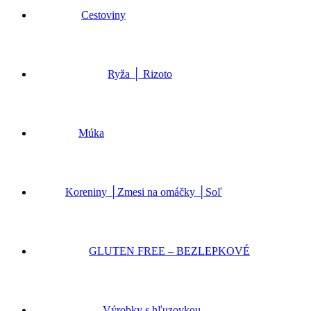
Cestoviny
Ryža │ Rizoto
Múka
Koreniny │Zmesi na omáčky │Soľ
GLUTEN FREE – BEZLEPKOVÉ
Výrobky s hľuzovkou