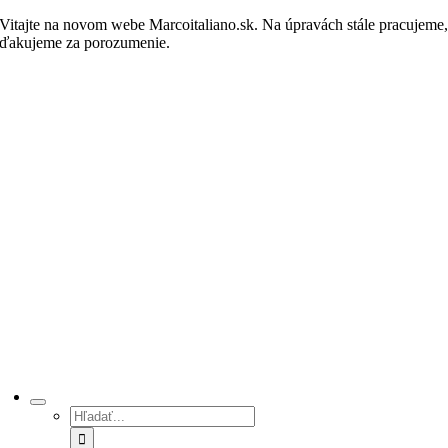
Skip
Vitajte na novom webe Marcoitaliano.sk. Na úpravách stále pracujeme
to
ďakujeme za porozumenie.
Nakupovať
content
Hľadať: