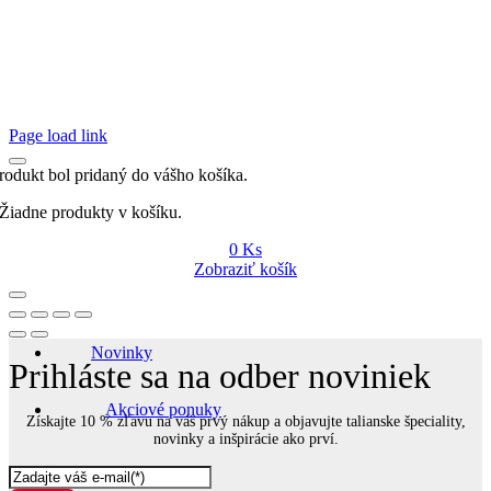
Page load link
rodukt bol pridaný do vášho košíka.
Žiadne produkty v košíku.
0
Ks
Zobraziť košík
Novinky
Prihláste sa na odber noviniek
Akciové ponuky
Získajte 10 % zľavu na váš prvý nákup a objavujte talianske špeciality,
novinky a inšpirácie ako prví.