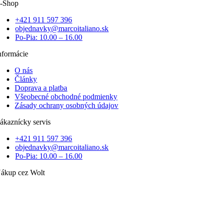
-Shop
+421 911 597 396
objednavky@marcoitaliano.sk
Po-Pia: 10.00 – 16.00
nformácie
O nás
Články
Doprava a platba
Všeobecné obchodné podmienky
Zásady ochrany osobných údajov
ákaznícky servis
+421 911 597 396
objednavky@marcoitaliano.sk
Po-Pia: 10.00 – 16.00
ákup cez Wolt