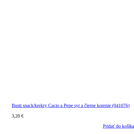
Busti snack/krekry Cacio a Pepe syr a čierne korenie (041076)
3,20
€
Pridať do košík