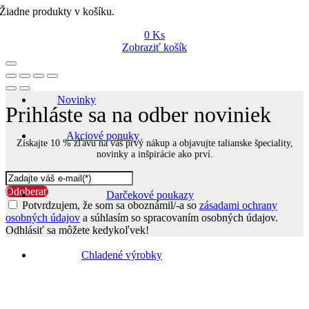
Žiadne produkty v košíku.
0
Ks
Zobraziť košík
Novinky
Prihláste sa na odber noviniek
Akciové ponuky
Získajte 10 % zľavu na váš prvý nákup a objavujte talianske špeciality,
novinky a inšpirácie ako prví.
Odoberať
Darčekové poukazy
Potvrdzujem, že som sa oboznámil/-a so
zásadami ochrany
osobných údajov
a súhlasím so spracovaním osobných údajov.
Odhlásiť sa môžete kedykoľvek!
Go
to
Chladené výrobky
Top