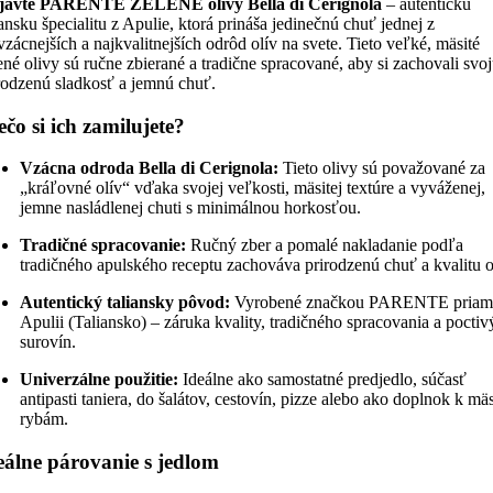
javte PARENTE ZELENÉ olivy Bella di Cerignola
– autentickú
iansku špecialitu z Apulie, ktorá prináša jedinečnú chuť jednej z
vzácnejších a najkvalitnejších odrôd olív na svete. Tieto veľké, mäsité
ené olivy sú ručne zbierané a tradične spracované, aby si zachovali svo
rodzenú sladkosť a jemnú chuť.
ečo si ich zamilujete?
Vzácna odroda Bella di Cerignola:
Tieto olivy sú považované za
„kráľovné olív“ vďaka svojej veľkosti, mäsitej textúre a vyváženej,
jemne nasládlenej chuti s minimálnou horkosťou.
Tradičné spracovanie:
Ručný zber a pomalé nakladanie podľa
tradičného apulského receptu zachováva prirodzenú chuť a kvalitu o
Autentický taliansky pôvod:
Vyrobené značkou PARENTE priam
Apulii (Taliansko) – záruka kvality, tradičného spracovania a pocti
surovín.
Univerzálne použitie:
Ideálne ako samostatné predjedlo, súčasť
antipasti taniera, do šalátov, cestovín, pizze alebo ako doplnok k mä
rybám.
eálne párovanie s jedlom