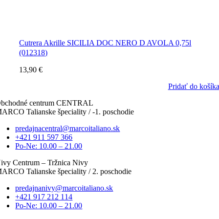
Cutrera Akrille SICILIA DOC NERO D AVOLA 0,75l
(012318)
13,90
€
Pridať do košík
bchodné centrum CENTRAL
ARCO Talianske špeciality / -1. poschodie
predajnacentral@marcoitaliano.sk
+421 911 597 366
Po-Ne: 10.00 – 21.00
ivy Centrum – Tržnica Nivy
ARCO Talianske špeciality / 2. poschodie
predajnanivy@marcoitaliano.sk
+421 917 212 114
Po-Ne: 10.00 – 21.00