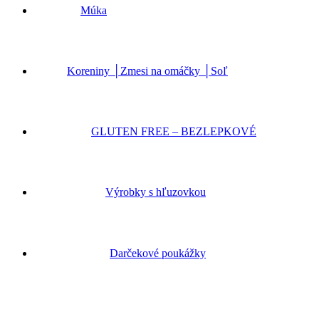
Múka
Koreniny │Zmesi na omáčky │Soľ
GLUTEN FREE – BEZLEPKOVÉ
Výrobky s hľuzovkou
Darčekové poukážky