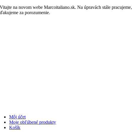
Skip
Vitajte na novom webe Marcoitaliano.sk. Na úpravách stále pracujeme
to
ďakujeme za porozumenie.
Nakupovať
content
Môj účet
Moje obľúbené produkty
Košík