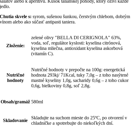
šalátov alebo k aperitívu. Kúsok talianskej pohody, ktorý oživí každé
jedlo.
Chutia skvele s:
syrom, sušenou šunkou, čerstvým chlebom, dobrým
vínom alebo ako súčasť antipasti taniera.
zelené olivy "BELLA DI CERIGNOLA" 63%,
voda, soľ, regulátor kyslosti: kyselina citrónová,
Zloženie:
kyselina mliečna, antioxidant kyselina askorbová
(vitamín C).
Nutričné hodnoty v prepočte na 100g: energetická
Nutričné
hodnota 293kj/ 71Kcal, tuky 7,0g – z toho nasýtené
hodnoty
mastné kyseliny 1,0g, sacharidy 0,6g – z toho cukor
0,6g, bielkoviny 0,8g, soľ 2,8g.
Obsah/gramáž
580ml
Skladujte na suchom mieste do 25ºC, po otvorení v
Skladovanie
chladničke a spotrebujte do niekoľkých dní.