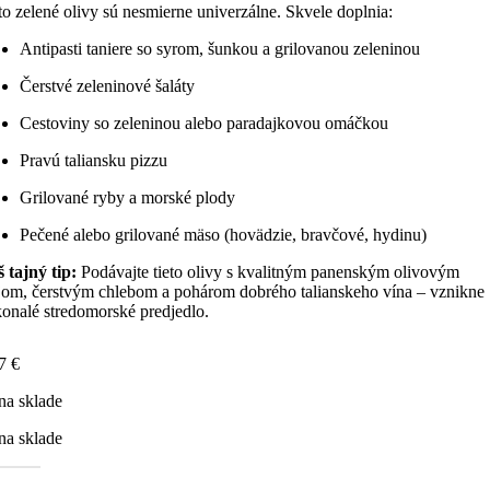
to zelené olivy sú nesmierne univerzálne. Skvele doplnia:
Antipasti taniere so syrom, šunkou a grilovanou zeleninou
Čerstvé zeleninové šaláty
Cestoviny so zeleninou alebo paradajkovou omáčkou
Pravú taliansku pizzu
Grilované ryby a morské plody
Pečené alebo grilované mäso (hovädzie, bravčové, hydinu)
 tajný tip:
Podávajte tieto olivy s kvalitným panenským olivovým
jom, čerstvým chlebom a pohárom dobrého talianskeho vína – vznikne
onalé stredomorské predjedlo.
87
€
na sklade
na sklade
žstvo