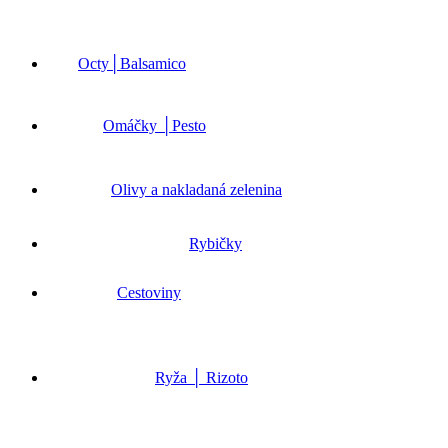
Octy│Balsamico
Omáčky │Pesto
Olivy a nakladaná zelenina
Rybičky
Cestoviny
Ryža │ Rizoto