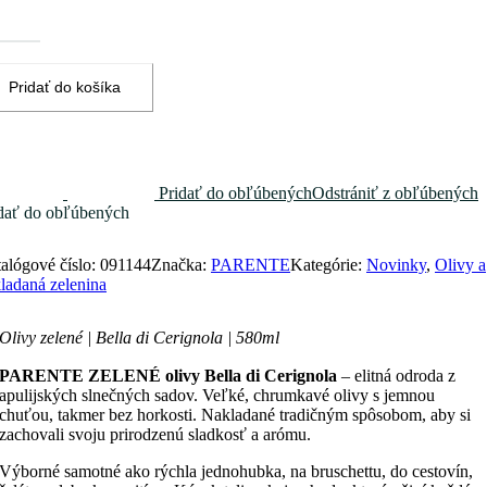
vy
ené
la
Pridať do košíka
ignola
0ml
Pridať do obľúbených
Odstrániť z obľúbených
dať do obľúbených
alógové číslo:
091144
Značka:
PARENTE
Kategórie:
Novinky
,
Olivy a
ladaná zelenina
Olivy zelené | Bella di Cerignola | 580ml
PARENTE ZELENÉ olivy Bella di Cerignola
– elitná odroda z
apulijských slnečných sadov. Veľké, chrumkavé olivy s jemnou
chuťou, takmer bez horkosti. Nakladané tradičným spôsobom, aby si
zachovali svoju prirodzenú sladkosť a arómu.
Výborné samotné ako rýchla jednohubka, na bruschettu, do cestovín,