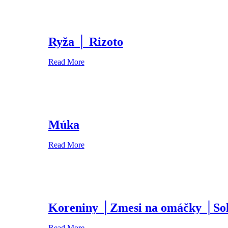
Ryža │ Rizoto
Read More
Múka
Read More
Koreniny │Zmesi na omáčky │So
Read More