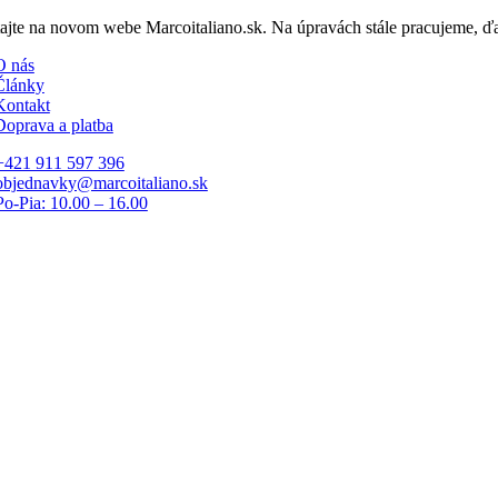
Skip
tajte na novom webe Marcoitaliano.sk. Na úpravách stále pracujeme, 
to
O nás
content
Články
Kontakt
Doprava a platba
+421 911 597 396
objednavky@marcoitaliano.sk
Po-Pia: 10.00 – 16.00