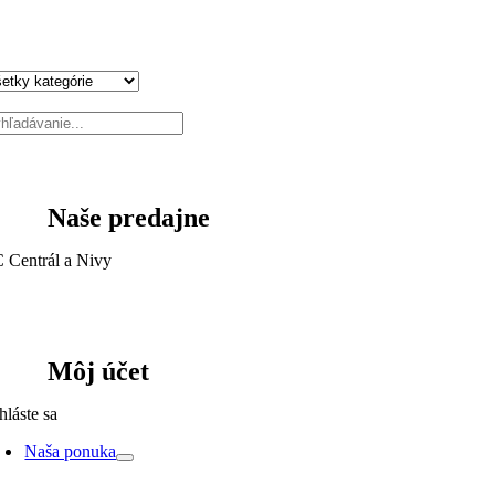
Naše predajne
 Centrál a Nivy
Môj účet
hláste sa
Naša ponuka