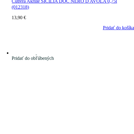
Cutrera Akrille SICILIA DOC NERO D AVOLA 0,75l
(012318)
13,90
€
Pridať do košík
Pridať do obľúbených