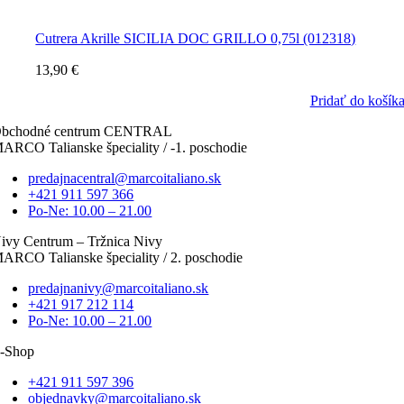
Cutrera Akrille SICILIA DOC GRILLO 0,75l (012318)
13,90
€
Pridať do košík
bchodné centrum CENTRAL
ARCO Talianske špeciality / -1. poschodie
predajnacentral@marcoitaliano.sk
+421 911 597 366
Po-Ne: 10.00 – 21.00
ivy Centrum – Tržnica Nivy
ARCO Talianske špeciality / 2. poschodie
predajnanivy@marcoitaliano.sk
+421 917 212 114
Po-Ne: 10.00 – 21.00
-Shop
+421 911 597 396
objednavky@marcoitaliano.sk