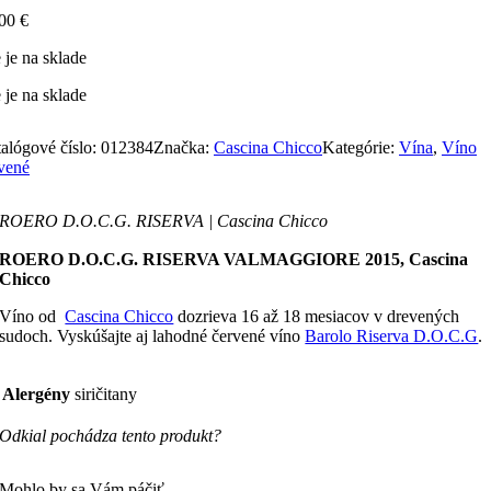
,00
€
 je na sklade
 je na sklade
alógové číslo:
012384
Značka:
Cascina Chicco
Kategórie:
Vína
,
Víno
vené
ROERO D.O.C.G. RISERVA | Cascina Chicco
ROERO D.O.C.G. RISERVA VALMAGGIORE 2015, Cascina
Chicco
Víno od
Cascina Chicco
dozrieva 16 až 18 mesiacov v drevených
sudoch. Vyskúšajte aj lahodné červené víno
Barolo Riserva D.O.C.G
.
Alergény
siričitany
Odkial pochádza tento produkt?
Mohlo by sa Vám páčiť