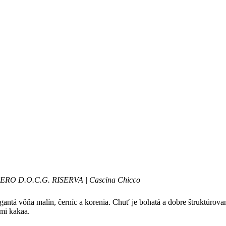
ERO D.O.C.G. RISERVA | Cascina Chicco
gantá vôňa malín, černíc a korenia. Chuť je bohatá a dobre štruktúrova
mi kakaa.