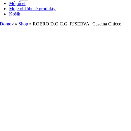
Môj účet
Moje obľúbené produkty
Košík
Domov
»
Shop
»
ROERO D.O.C.G. RISERVA | Cascina Chicco