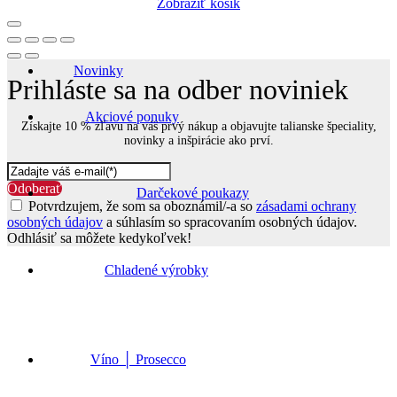
Zobraziť košík
Novinky
Prihláste sa na odber noviniek
Akciové ponuky
Získajte 10 % zľavu na váš prvý nákup a objavujte talianske špeciality,
novinky a inšpirácie ako prví.
Odoberať
Darčekové poukazy
Potvrdzujem, že som sa oboznámil/-a so
zásadami ochrany
osobných údajov
a súhlasím so spracovaním osobných údajov.
Odhlásiť sa môžete kedykoľvek!
Go
to
Chladené výrobky
Top
Víno │ Prosecco