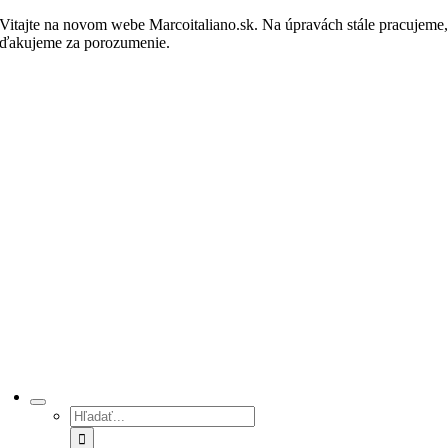
Skip
Vitajte na novom webe Marcoitaliano.sk. Na úpravách stále pracujeme
to
ďakujeme za porozumenie.
Nakupovať
content
Hľadať: