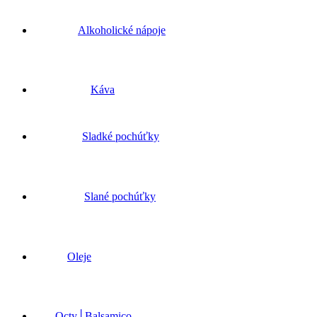
Alkoholické nápoje
Káva
Sladké pochúťky
Slané pochúťky
Oleje
Octy│Balsamico