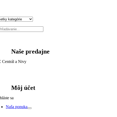
Naše predajne
 Centrál a Nivy
Môj účet
hláste sa
Naša ponuka