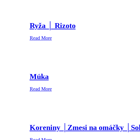
Ryža │ Rizoto
Read More
Múka
Read More
Koreniny │Zmesi na omáčky │So
Read More