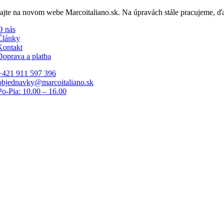
Skip
tajte na novom webe Marcoitaliano.sk. Na úpravách stále pracujeme, 
to
O nás
content
Články
Kontakt
Doprava a platba
+421 911 597 396
objednavky@marcoitaliano.sk
Po-Pia: 10.00 – 16.00