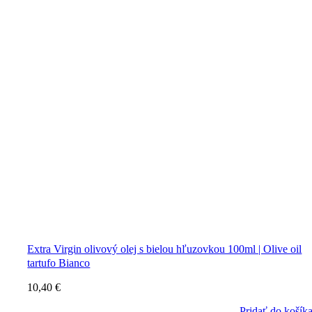
Extra Virgin olivový olej s bielou hľuzovkou 100ml | Olive oil
tartufo Bianco
10,40
€
Pridať do košík