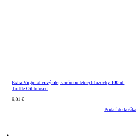
Extra Virgin olivový olej s arómou letnej hľuzovky 100ml |
Truffle Oil Infused
9,81
€
Pridať do košík