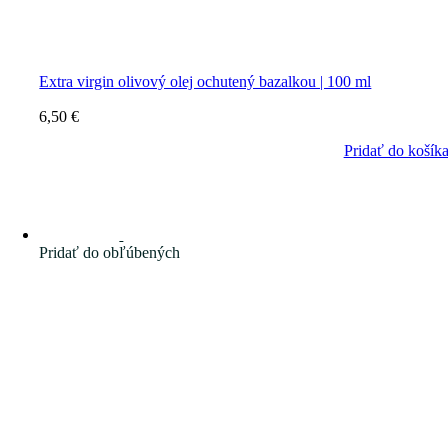
Extra virgin olivový olej ochutený bazalkou | 100 ml
6,50
€
Pridať do košík
Pridať do obľúbených