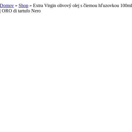
Domov
»
Shop
»
Extra Virgin olivový olej s čiernou hľuzovkou 100m
| ORO di tartufo Nero