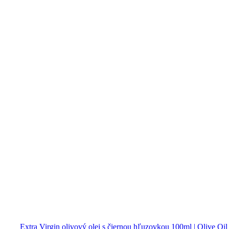
Extra Virgin olivový olej s čiernou hľuzovkou 100ml | Olive Oil