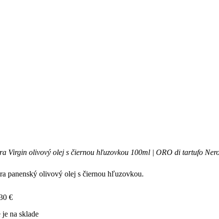
ra Virgin olivový olej s čiernou hľuzovkou 100ml | ORO di tartufo Ner
ra panenský olivový olej s čiernou hľuzovkou.
,30
€
 je na sklade