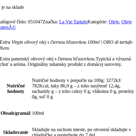
 je na sklade
alógové číslo:
051047
Značka:
La Vie Tartufo
Kategórie:
Oleje
,
Oleje
hutenÃ©
Extra Virgin olivový olej s čiernou hľuzovkou 100ml | ORO di tartufo
Nero
Extra panenský olivový olej s čiernou hľuzovkou.Typická a výrazná
chuť a aróma. Originálny taliansky produkt z domácej suroviny.
Nutričné hodnoty v prepočte na 100g: 3272kJ/
Nutričné
782Kcal, tuky 86,9 g – z toho nasýtené 12,4g,
hodnoty
sacharidy g – z toho cukry 0 g, vláknina 0 g, proteíny
0g, soľ 0 g
Obsah/gramáž
100ml
Skladujte na suchom mieste, po otvorení skladujte v
Skladovanie
chladničke a spotrebujte do 7 dní.