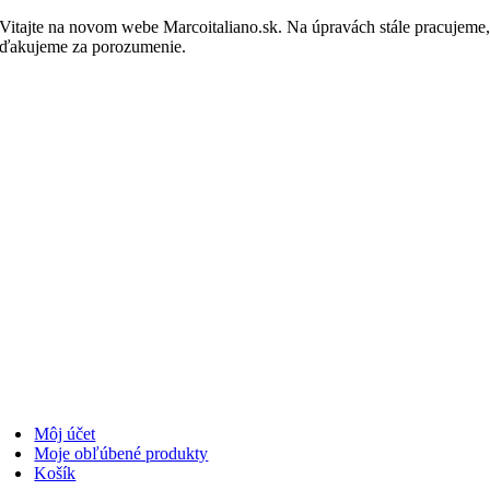
Skip
Vitajte na novom webe Marcoitaliano.sk. Na úpravách stále pracujeme
to
ďakujeme za porozumenie.
Nakupovať
content
Môj účet
Moje obľúbené produkty
Košík