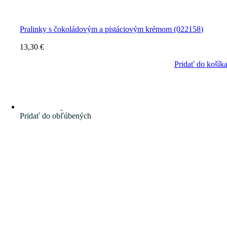
Pralinky s čokoládovým a pistáciovým krémom (022158)
13,30
€
Pridať do košík
Pridať do obľúbených