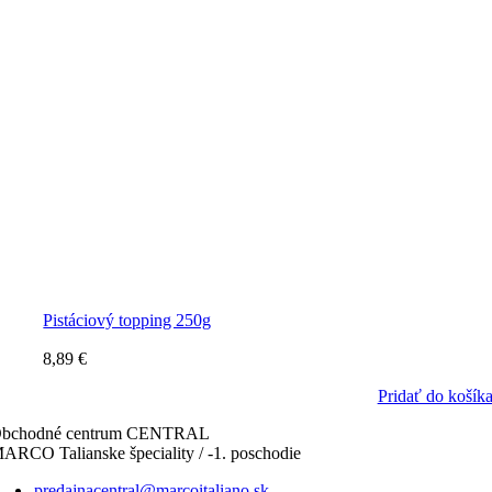
Pistáciový topping 250g
8,89
€
Pridať do košík
bchodné centrum CENTRAL
ARCO Talianske špeciality / -1. poschodie
predajnacentral@marcoitaliano.sk