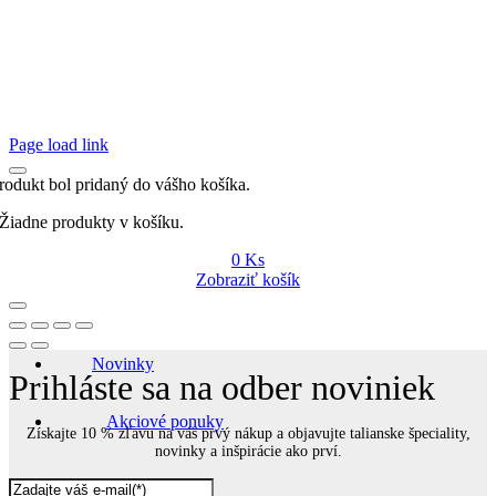
Page load link
rodukt bol pridaný do vášho košíka.
Žiadne produkty v košíku.
0
Ks
Zobraziť košík
Novinky
Prihláste sa na odber noviniek
Akciové ponuky
Získajte 10 % zľavu na váš prvý nákup a objavujte talianske špeciality,
novinky a inšpirácie ako prví.