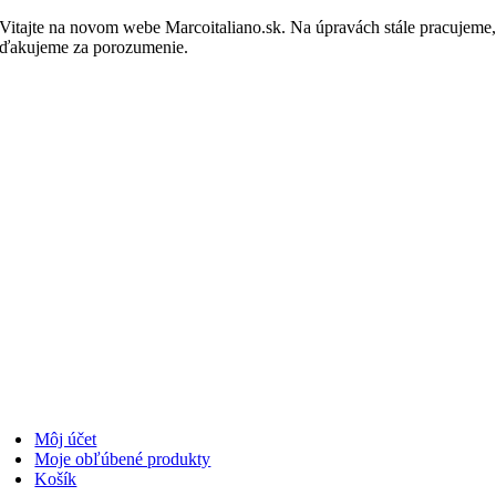
Skip
Vitajte na novom webe Marcoitaliano.sk. Na úpravách stále pracujeme
to
ďakujeme za porozumenie.
Nakupovať
content
Môj účet
Moje obľúbené produkty
Košík