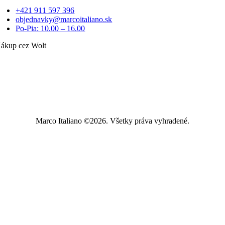
+421 911 597 396
objednavky@marcoitaliano.sk
Po-Pia: 10.00 – 16.00
ákup cez Wolt
Marco Italiano ©2026. Všetky práva vyhradené.