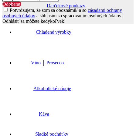
Odoberať
Darčekové poukazy
Potvrdzujem, že som sa oboznámil/-a so
zásadami ochrany
osobných údajov
a súhlasím so spracovaním osobných údajov.
Odhlásiť sa môžete kedykoľvek!
Go
to
Chladené výrobky
Top
Víno │ Prosecco
Alkoholické nápoje
Káva
Sladké pochúťky