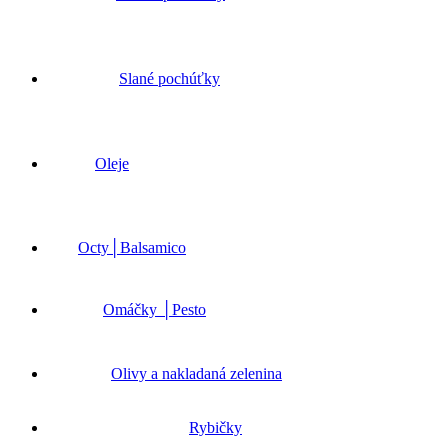
Slané pochúťky
Oleje
Octy│Balsamico
Omáčky │Pesto
Olivy a nakladaná zelenina
Rybičky