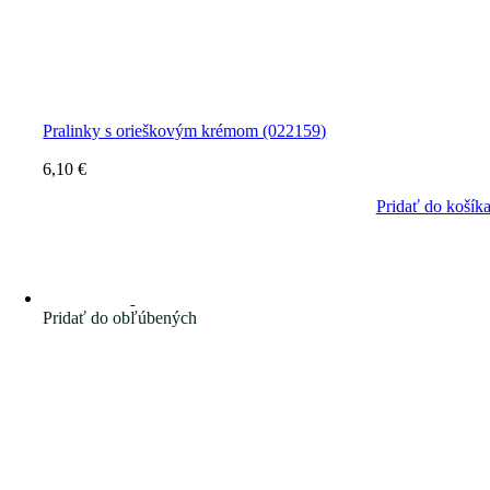
Pralinky s orieškovým krémom (022159)
6,10
€
Pridať do košík
Pridať do obľúbených