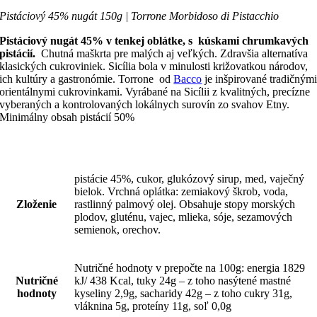
Pistáciový 45% nugát 150g | Torrone Morbidoso di Pistacchio
Pistáciový nugát 45% v tenkej oblátke, s kúskami chrumkavých
pistácií.
Chutná maškrta pre malých aj veľkých. Zdravšia alternatíva
klasických cukroviniek. Sicília bola v minulosti križovatkou národov,
ich kultúry a gastronómie. Torrone od
Bacco
je inšpirované tradičným
orientálnymi cukrovinkami. Vyrábané na Sicílii z kvalitných, precízne
vyberaných a kontrolovaných lokálnych surovín zo svahov Etny.
Minimálny obsah pistácií 50%
pistácie 45%, cukor, glukózový sirup, med, vaječný
bielok. Vrchná oplátka: zemiakový škrob, voda,
Zloženie
rastlinný palmový olej. Obsahuje stopy morských
plodov, gluténu, vajec, mlieka, sóje, sezamových
semienok, orechov.
Nutričné hodnoty v prepočte na 100g: energia 1829
Nutričné
kJ/ 438 Kcal, tuky 24g – z toho nasýtené mastné
hodnoty
kyseliny 2,9g, sacharidy 42g – z toho cukry 31g,
vláknina 5g, proteíny 11g, soľ 0,0g