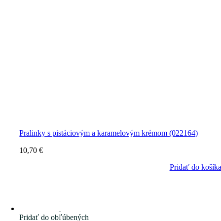
Pralinky s pistáciovým a karamelovým krémom (022164)
10,70
€
Pridať do košík
Pridať do obľúbených