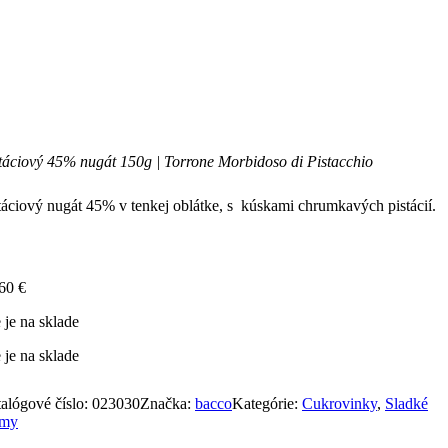
táciový 45% nugát 150g | Torrone Morbidoso di Pistacchio
táciový nugát 45% v tenkej oblátke, s kúskami chrumkavých pistácií.
,60
€
 je na sklade
 je na sklade
alógové číslo:
023030
Značka:
bacco
Kategórie:
Cukrovinky
,
Sladké
émy