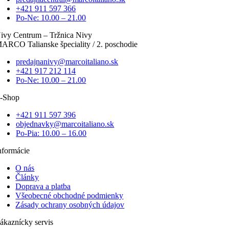
+421 911 597 366
Po-Ne: 10.00 – 21.00
ivy Centrum – Tržnica Nivy
ARCO Talianske špeciality / 2. poschodie
predajnanivy@marcoitaliano.sk
+421 917 212 114
Po-Ne: 10.00 – 21.00
-Shop
+421 911 597 396
objednavky@marcoitaliano.sk
Po-Pia: 10.00 – 16.00
nformácie
O nás
Články
Doprava a platba
Všeobecné obchodné podmienky
Zásady ochrany osobných údajov
ákaznícky servis