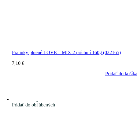
Pralinky plnené LOVE – MIX 2 príchutí 160g (022165)
7,10
€
Pridať do košík
Pridať do obľúbených