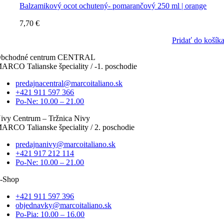
Balzamikový ocot ochutený- pomarančový 250 ml | orange
7,70
€
Pridať do košík
bchodné centrum CENTRAL
ARCO Talianske špeciality / -1. poschodie
predajnacentral@marcoitaliano.sk
+421 911 597 366
Po-Ne: 10.00 – 21.00
ivy Centrum – Tržnica Nivy
ARCO Talianske špeciality / 2. poschodie
predajnanivy@marcoitaliano.sk
+421 917 212 114
Po-Ne: 10.00 – 21.00
-Shop
+421 911 597 396
objednavky@marcoitaliano.sk
Po-Pia: 10.00 – 16.00