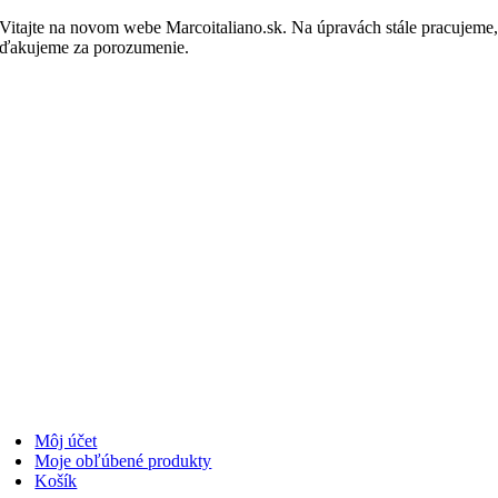
Skip
Vitajte na novom webe Marcoitaliano.sk. Na úpravách stále pracujeme
to
ďakujeme za porozumenie.
Nakupovať
content
Môj účet
Moje obľúbené produkty
Košík