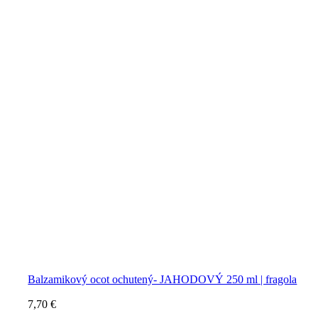
Balzamikový ocot ochutený- JAHODOVÝ 250 ml | fragola
7,70
€