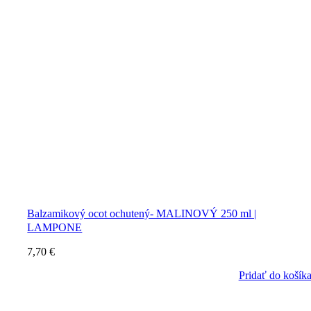
Balzamikový ocot ochutený- MALINOVÝ 250 ml |
LAMPONE
7,70
€
Pridať do košík