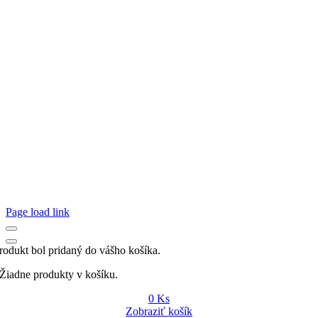
Page load link
rodukt bol pridaný do vášho košíka.
Žiadne produkty v košíku.
0
Ks
Zobraziť košík